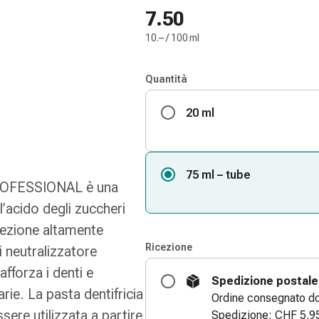
7.50
10.– / 100 ml
Quantità
20 ml
75 ml – tube
PROFESSIONAL è una
l’acido degli zuccheri
tezione altamente
Ricezione
i neutralizzatore
afforza i denti e
Spedizione postale
rie. La pasta dentifricia
Ordine consegnato dom
sere utilizzata a partire
Spedizione: CHF 5.9