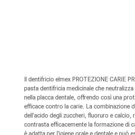
gola
Tosse
e
bronchite
Inalatori
e
accessori
Detergente
per
il
naso
Il dentifricio elmex PROTEZIONE CARIE 
Tessuti
pasta dentifricia medicinale che neutralizza 
Raffreddore
nella placca dentale, offrendo così una pro
Cura
delle
efficace contro la carie. La combinazione d
ferite
dell’acido degli zuccheri, fluoruro e calcio, r
e
contrasta efficacemente la formazione di ca
delle
è adatta per l'igiene orale e dentale e può es
ustioni