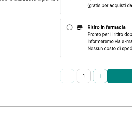
(gratis per acquisti d
Ritiro in farmacia
Pronto per il ritiro do
informeremo via e-mai
Nessun costo di sped
ProductDetailPage.Aria.Add
Indicare il numero di unità di questo
Ha raggiunto la quantità massima or
Al momento non abbiamo altre unità