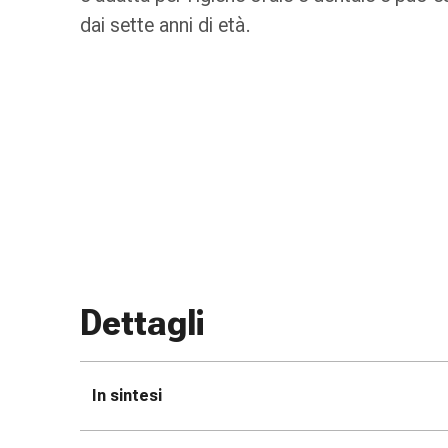
Bende
dai sette anni di età.
elastiche
Compresse
Medicazioni
per
le
dita
Bende
di
fissaggio
Garza
Bendaggi
compressivi
Dettagli
Medicazioni
Bende,
nastri
In sintesi
e
accessori