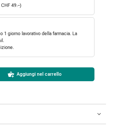
a CHF 49.–)
po 1 giorno lavorativo della farmacia. La
l.
izione.
ToCartQuantityControlInstruction
 articolo da aggiungere al carrello.
dinabile per questo articolo.
 di questo articolo in magazzino.
Aggiungi nel carrello