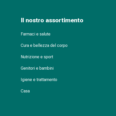
Orecchie
e
occhi
Il nostro assortimento
Disturbi
dell'orecchio
Farmaci e salute
Cura
delle
Cura e bellezza del corpo
orecchie
Gocce
Nutrizione e sport
oculari
Infiammazione
Genitori e bambini
degli
occhi
Igiene e trattamento
Bende
Casa
per
gli
occhi
Igiene