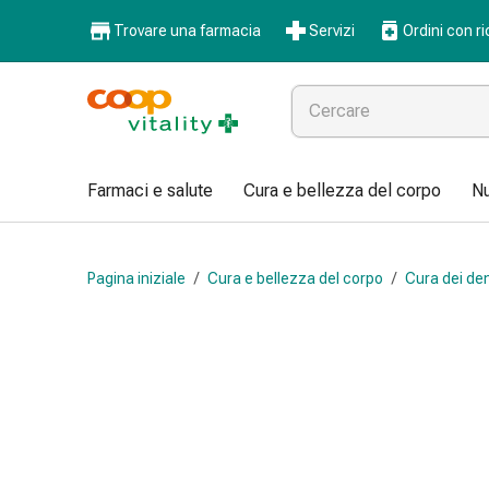
Farmaci
Trovare una farmacia
Servizi
Ordini con ri
e
salute
Influenza
e
raffreddore
Pastiglie
Farmaci e salute
Cura e bellezza del corpo
Nu
per
la
gola
Pagina iniziale
/
Cura e bellezza del corpo
/
Cura dei den
Farmaci
per
l'influenza
e
il
raffreddore
Mal
di