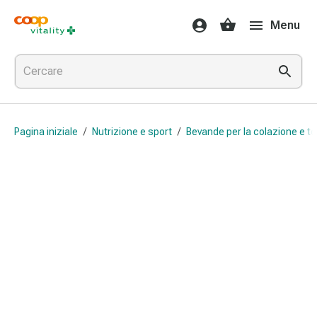
Farmaci
Menu
e
salute
Influenza
e
raffreddore
Pastiglie
Pagina iniziale
/
Nutrizione e sport
/
Bevande per la colazione e tè
per
la
gola
Farmaci
per
l'influenza
e
il
raffreddore
Mal
di