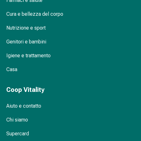
Farmaci e salute
Orecchie
e
Cura e bellezza del corpo
occhi
Nutrizione e sport
Disturbi
dell'orecchio
Genitori e bambini
Cura
delle
Igiene e trattamento
orecchie
Gocce
Casa
oculari
Infiammazione
Coop Vitality
degli
occhi
Bende
Aiuto e contatto
per
gli
Chi siamo
occhi
Supercard
Igiene