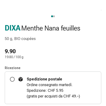
gola
Tosse
e
bronchite
Inalatori
DIXA
Menthe Nana feuilles
e
accessori
50 g, BIO coupées
Detergente
per
9.90
il
19.80 / 100 g
naso
Tessuti
Ricezione
Raffreddore
Cura
Spedizione postale
delle
Ordine consegnato martedì.
ferite
Spedizione: CHF 5.95
e
(gratis per acquisti da CHF 49.–)
delle
ustioni