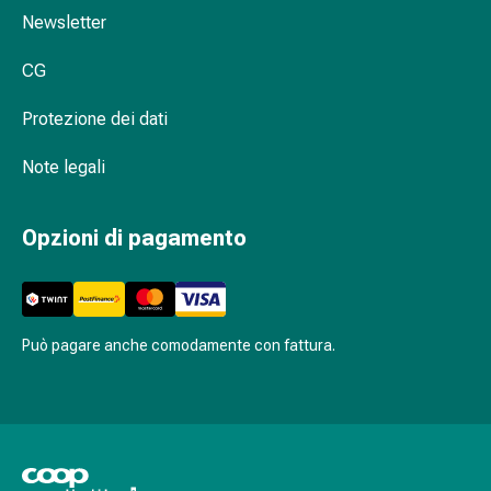
oculare
Newsletter
Cuore
e
CG
circolazione
Terapia
Protezione dei dati
cardiaca
Calze
Note legali
a
compressione
Opzioni di pagamento
Disturbi
circolatori
Cessazione
del
fumo
Può pagare anche comodamente con fattura.
Disturbi
venosi
Coagulazione
del
sangue