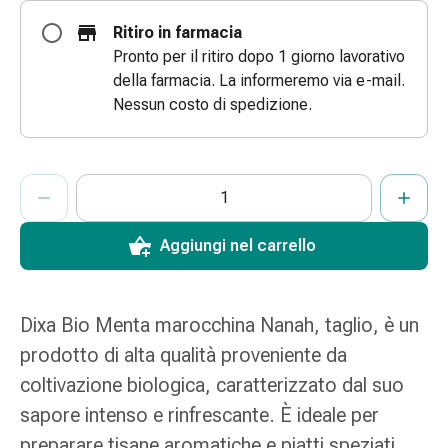
Bende
Ritiro in farmacia
elastiche
Pronto per il ritiro dopo 1 giorno lavorativo
Compresse
della farmacia. La informeremo via e-mail.
Medicazioni
Nessun costo di spedizione.
per
le
dita
ProductDetailPage.Aria.AddToCartQuantityControlInst
Indicare il numero di unità di questo articolo da aggiungere al c
Ha raggiunto la quantità massima ordinabile per questo articol
Al momento non abbiamo altre unità di questo articolo in mag
Bende
di
fissaggio
Aggiungi nel carrello
Garza
Bendaggi
compressivi
Dixa Bio Menta marocchina Nanah, taglio, è un
Medicazioni
prodotto di alta qualità proveniente da
Bende,
nastri
coltivazione biologica, caratterizzato dal suo
e
sapore intenso e rinfrescante. È ideale per
accessori
preparare tisane aromatiche e piatti speziati.