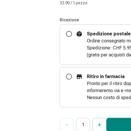
33.90 / 1 pezzo
Ricezione
Spedizione postale
Ordine consegnato ma
Spedizione: CHF 5.9
(gratis per acquisti d
Ritiro in farmacia
Pronto per il ritiro do
informeremo via e-mai
Nessun costo di sped
ProductDetailPage.Aria.Add
Indicare il numero di unità di questo
Ha raggiunto la quantità massima or
Al momento non abbiamo altre unità