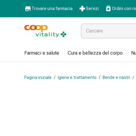
Farmaci
Trovare una farmacia
Servizi
Ordini con ri
e
salute
Influenza
e
raffreddore
Pastiglie
Farmaci e salute
Cura e bellezza del corpo
Nu
per
la
gola
Pagina iniziale
/
Igiene e trattamento
/
Bende e nastri
/
Farmaci
per
l'influenza
e
il
raffreddore
Mal
di