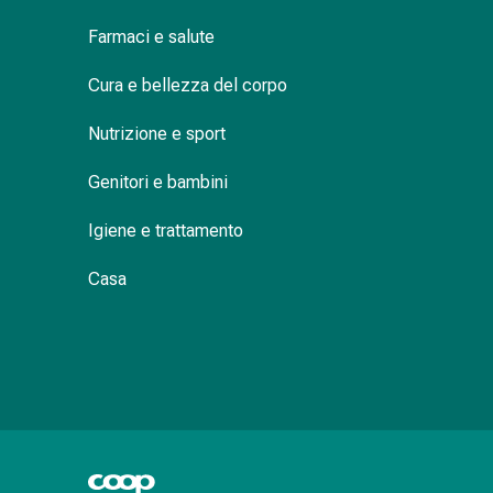
delle
Farmaci e salute
ferite
Spray
Cura e bellezza del corpo
per
ferite
Nutrizione e sport
Strisce
e
Genitori e bambini
adesivi
per
Igiene e trattamento
la
chiusura
Casa
delle
ferite
Unguento
per
il
tiraggio
Tamponi
medicali