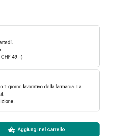
rtedì.
5
a CHF 49.–)
po 1 giorno lavorativo della farmacia. La
l.
izione.
ToCartQuantityControlInstruction
 articolo da aggiungere al carrello.
dinabile per questo articolo.
 di questo articolo in magazzino.
Aggiungi nel carrello