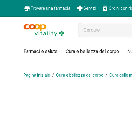
Farmaci
Trovare una farmacia
Servizi
Ordini con ri
e
salute
Influenza
e
raffreddore
Pastiglie
Farmaci e salute
Cura e bellezza del corpo
Nu
per
la
gola
Pagina iniziale
/
Cura e bellezza del corpo
/
Cura delle m
Farmaci
per
l'influenza
e
il
raffreddore
Mal
di