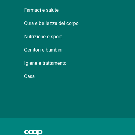
delle
Farmaci e salute
ferite
Spray
Cura e bellezza del corpo
per
ferite
Nutrizione e sport
Strisce
e
Genitori e bambini
adesivi
per
Igiene e trattamento
la
chiusura
Casa
delle
ferite
Unguento
per
il
tiraggio
Tamponi
medicali