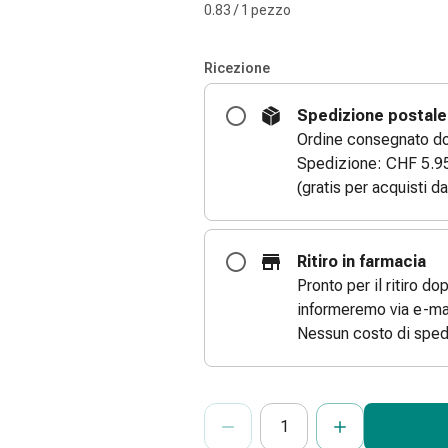
0.83 / 1 pezzo
Ricezione
Spedizione postale
Ordine consegnato dom
Spedizione: CHF 5.9
(gratis per acquisti d
Ritiro in farmacia
Pronto per il ritiro do
informeremo via e-mai
Nessun costo di sped
ProductDetailPage.Aria.Add
Indicare il numero di unità di questo
Ha raggiunto la quantità massima or
Al momento non abbiamo altre unità