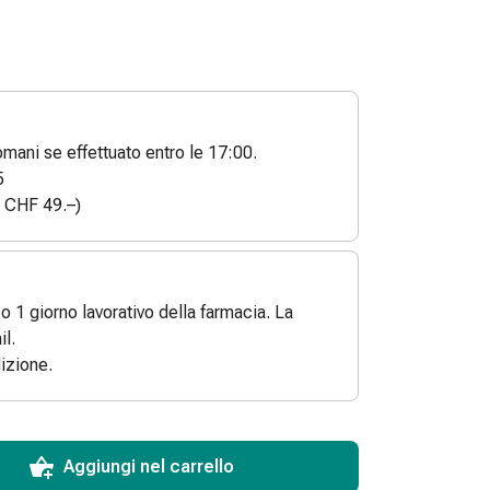
ani se effettuato entro le 17:00.
5
a CHF 49.–)
po 1 giorno lavorativo della farmacia. La
l.
izione.
ToCartQuantityControlInstruction
 articolo da aggiungere al carrello.
dinabile per questo articolo.
 di questo articolo in magazzino.
Aggiungi nel carrello