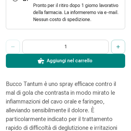
Pronto per il ritiro dopo 1 giorno lavorativo
Bende
della farmacia. La informeremo via e-mail.
elastiche
Nessun costo di spedizione.
Compresse
Medicazioni
per
le
ProductDetailPage.Aria.AddToCartQuantityControlInst
Indicare il numero di unità di questo articolo da aggiungere al c
Ha raggiunto la quantità massima ordinabile per questo articol
Al momento non abbiamo altre unità di questo articolo in mag
dita
Bende
Aggiungi nel carrello
di
fissaggio
Garza
Bendaggi
Bucco Tantum è uno spray efficace contro il
compressivi
mal di gola che contrasta in modo mirato le
Medicazioni
infiammazioni del cavo orale e faringeo,
Bende,
alleviando sensibilmente il dolore. È
nastri
e
particolarmente indicato per il trattamento
accessori
rapido di difficoltà di deglutizione e irritazioni