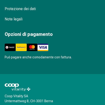
Bruciore
Protezione dei dati
di
stomaco
Note legali
Nausea
e
vomito
Opzioni di pagamento
Digestione,
gonfiore
e
crampi
Può pagare anche comodamente con fattura.
Costipazione
Trattamento
medico
della
pelle
Eczema
e
Coop Vitality SA
prurito
Untermattweg 8, CH-3001 Berna