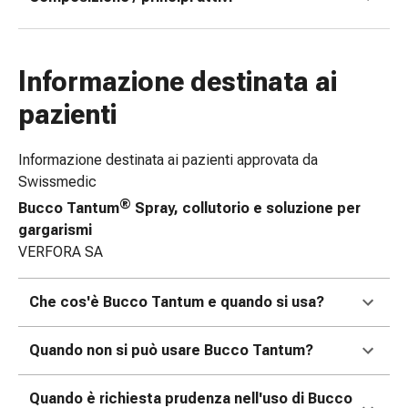
delle
ferite
Spray
Informazione destinata ai
per
ferite
pazienti
Strisce
e
Informazione destinata ai pazienti approvata da
adesivi
Swissmedic
per
®
la
Bucco Tantum
Spray, collutorio e soluzione per
chiusura
gargarismi
delle
VERFORA SA
ferite
Unguento
Che cos'è Bucco Tantum e quando si usa?
per
il
Quando non si può usare Bucco Tantum?
tiraggio
Tamponi
Quando è richiesta prudenza nell'uso di Bucco
medicali