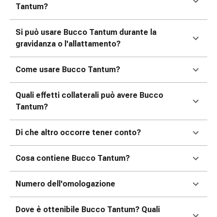
Tantum?
Orecchie
e
occhi
Si può usare Bucco Tantum durante la
Disturbi
gravidanza o l'allattamento?
dell'orecchio
Cura
Come usare Bucco Tantum?
delle
orecchie
Quali effetti collaterali può avere Bucco
Gocce
Tantum?
oculari
Infiammazione
Di che altro occorre tener conto?
degli
occhi
Cosa contiene Bucco Tantum?
Bende
per
gli
Numero dell'omologazione
occhi
Igiene
Dove è ottenibile Bucco Tantum? Quali