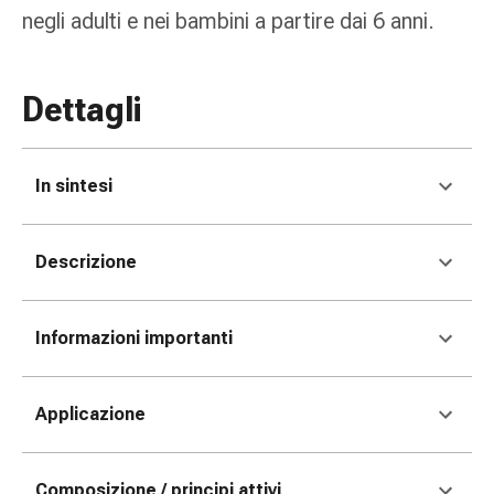
Medicazioni
negli adulti e nei bambini a partire dai 6 anni.
e
reti
tubolari
Dettagli
Materiali
di
medicazione
In sintesi
Ustioni
e
scottature
Descrizione
Kit
per
il
Informazioni importanti
cambio
della
medicazione
Applicazione
Medicazioni
adesive
Trattamento
Composizione / principi attivi