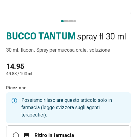
gola
Tosse
e
bronchite
Inalatori
BUCCO TANTUM
spray fl 30 ml
e
accessori
30 ml, flacon, Spray per mucosa orale, soluzione
Detergente
per
14.95
il
49.83 / 100 ml
naso
Tessuti
Ricezione
Raffreddore
Cura
Possiamo rilasciare questo articolo solo in
delle
farmacia (legge svizzera sugli agenti
ferite
terapeutici).
e
delle
ustioni
Ritiro in farmacia