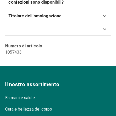
oculare
confezioni sono disponibili?
Cuore
e
Titolare dell'omologazione
circolazione
Terapia
cardiaca
Calze
a
Numero di articolo
compressione
1057433
Disturbi
circolatori
Cessazione
del
fumo
Il nostro assortimento
Disturbi
venosi
Farmaci e salute
Disturbi
del
Cura e bellezza del corpo
nervo