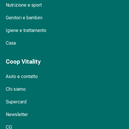
cardiaco
Nutrizione e sport
Disturbi
della
Genitori e bambini
memoria
Igiene e trattamento
e
della
Casa
concentrazione
Allergie
e
Coop Vitality
febbre
da
Aiuto e contatto
fieno
Antiallergico
Chi siamo
La
pelle
Supercard
Naso
Gastrointestinale
Newsletter
Diarrea
CG
Emorroidi