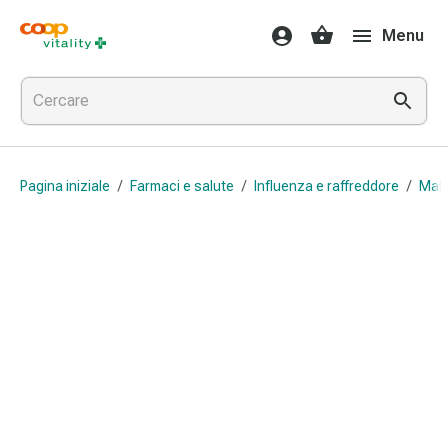
Farmaci
Menu
e
salute
Influenza
e
raffreddore
Pastiglie
Pagina iniziale
/
Farmaci e salute
/
Influenza e raffreddore
/
Mal 
per
la
gola
Farmaci
per
l'influenza
e
il
raffreddore
Mal
di