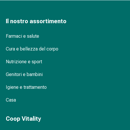
Orecchie
e
occhi
Il nostro assortimento
Disturbi
dell'orecchio
Farmaci e salute
Cura
delle
Cura e bellezza del corpo
orecchie
Gocce
Nutrizione e sport
oculari
Genitori e bambini
Infiammazione
degli
Igiene e trattamento
occhi
Bende
Casa
per
gli
occhi
Coop Vitality
Igiene