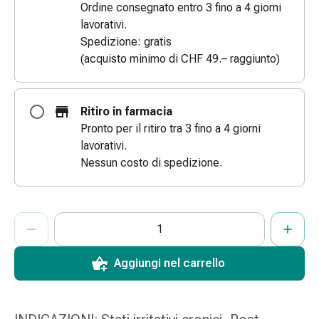
Ordine consegnato entro 3 fino a 4 giorni
Bende
lavorativi.
elastiche
Spedizione: gratis
Compresse
(acquisto minimo di CHF 49.– raggiunto)
Medicazioni
per
le
Ritiro in farmacia
dita
Pronto per il ritiro tra 3 fino a 4 giorni
Bende
lavorativi.
di
Nessun costo di spedizione.
fissaggio
Garza
Bendaggi
ProductDetailPage.Aria.AddToCartQuantityControlInst
Indicare il numero di unità di questo articolo da aggiungere al c
Ha raggiunto la quantità massima ordinabile per questo articol
Al momento non abbiamo altre unità di questo articolo in mag
compressivi
Medicazioni
Bende,
Aggiungi nel carrello
nastri
e
accessori