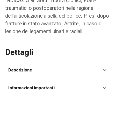
INDICAZIONI: Stati irritativi cronici, Post-
Medicazioni
e
traumatici o postoperatori nella regione
reti
dell’articolazione a sella del pollice, P. es. dopo
tubolari
fratture in stato avanzato, Artrite, In caso di
Materiali
lesione dei legamenti ulnari e radiali
di
medicazione
Ustioni
Dettagli
e
scottature
Kit
per
Descrizione
il
cambio
della
Informazioni importanti
medicazione
Medicazioni
adesive
Trattamento