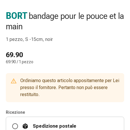
gola
Tosse
BORT
bandage pour le pouce et la
e
main
bronchite
Inalatori
e
1 pezzo, S -15cm, noir
accessori
Detergente
69.90
per
69.90 / 1 pezzo
il
naso
Tessuti
Ordiniamo questo articolo appositamente per Lei
Raffreddore
presso il fornitore. Pertanto non può essere
Cura
restituito.
delle
ferite
Ricezione
e
delle
Spedizione postale
ustioni