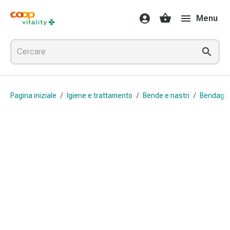
Farmaci
Menu
e
salute
Influenza
e
raffreddore
Pastiglie
Pagina iniziale
/
Igiene e trattamento
/
Bende e nastri
/
Bendaggi 
per
la
gola
Farmaci
per
l'influenza
e
il
raffreddore
Mal
di