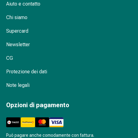
oculare
Aiuto e contatto
Cuore
e
Chi siamo
circolazione
Terapia
Supercard
cardiaca
Newsletter
Calze
a
CG
compressione
Disturbi
Protezione dei dati
circolatori
Cessazione
Note legali
del
fumo
Opzioni di pagamento
Disturbi
venosi
Coagulazione
del
sangue
Può pagare anche comodamente con fattura.