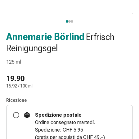
gola
Tosse
e
bronchite
Inalatori
Annemarie Börlind
Erfrisch
e
Reinigungsgel
accessori
Detergente
125 ml
per
il
19.90
naso
Tessuti
15.92 / 100 ml
Raffreddore
Cura
Ricezione
delle
ferite
Spedizione postale
e
Ordine consegnato martedì.
delle
Spedizione: CHF 5.95
ustioni
(gratis per acquisti da CHF 49.–)