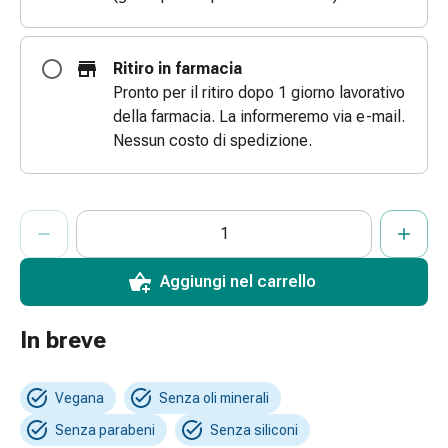
Bende
elastiche
Compresse
Ritiro in farmacia
Medicazioni
Pronto per il ritiro dopo 1 giorno lavorativo
per
della farmacia. La informeremo via e-mail.
le
Nessun costo di spedizione.
dita
Bende
di
ProductDetailPage.Aria.AddToCartQuantityControlInst
Indicare il numero di unità di questo articolo da aggiungere al c
Ha raggiunto la quantità massima ordinabile per questo articol
Al momento non abbiamo altre unità di questo articolo in mag
fissaggio
Garza
Aggiungi nel carrello
Bendaggi
compressivi
Medicazioni
In breve
Bende,
nastri
Vegana
Senza oli minerali
e
accessori
Senza parabeni
Senza siliconi