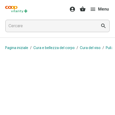
Farmaci
Menu
e
salute
Influenza
e
raffreddore
Pastiglie
Pagina iniziale
/
Cura e bellezza del corpo
/
Cura del viso
/
Pulizi
per
la
gola
Farmaci
per
l'influenza
e
il
raffreddore
Mal
di