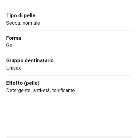
Medicazioni
e
Tipo di pelle
reti
secca, normale
tubolari
Materiali
di
Forma
medicazione
gel
Ustioni
e
Gruppo destinatario
scottature
unisex
Kit
per
Effetto (pelle)
il
detergente, anti-età, tonificante
cambio
della
medicazione
Medicazioni
adesive
Trattamento