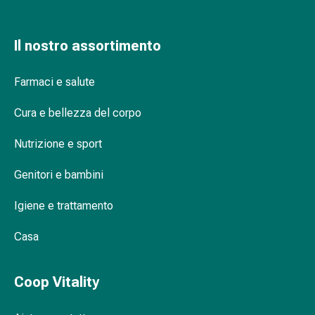
Orecchie
e
Il nostro assortimento
occhi
Disturbi
dell'orecchio
Farmaci e salute
Cura
Cura e bellezza del corpo
delle
orecchie
Nutrizione e sport
Gocce
oculari
Genitori e bambini
Infiammazione
degli
Igiene e trattamento
occhi
Bende
Casa
per
gli
Coop Vitality
occhi
Igiene