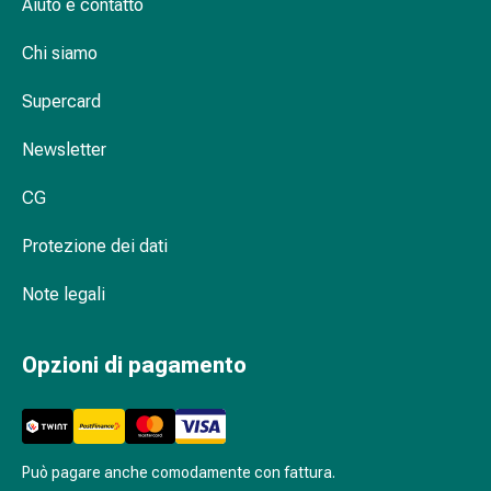
oculare
Aiuto e contatto
Cuore
Chi siamo
e
circolazione
Supercard
Terapia
cardiaca
Newsletter
Calze
a
CG
compressione
Disturbi
Protezione dei dati
circolatori
Cessazione
Note legali
del
fumo
Opzioni di pagamento
Disturbi
venosi
Disturbi
del
Può pagare anche comodamente con fattura.
nervo