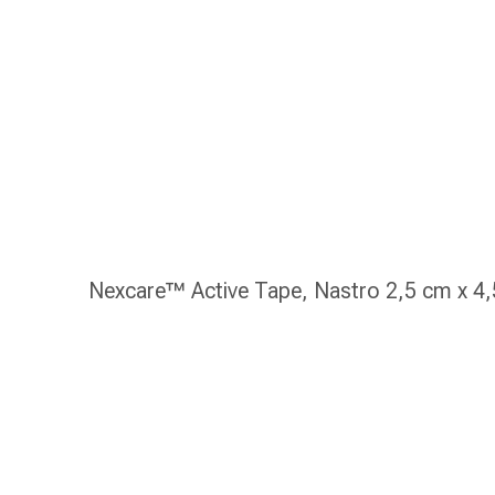
gola
Tosse
e
bronchite
Inalatori
e
accessori
Detergente
per
il
naso
Nexcare™ Active Tape, Nastro 2,5 cm x 4
Tessuti
Raffreddore
Cura
delle
ferite
e
delle
ustioni