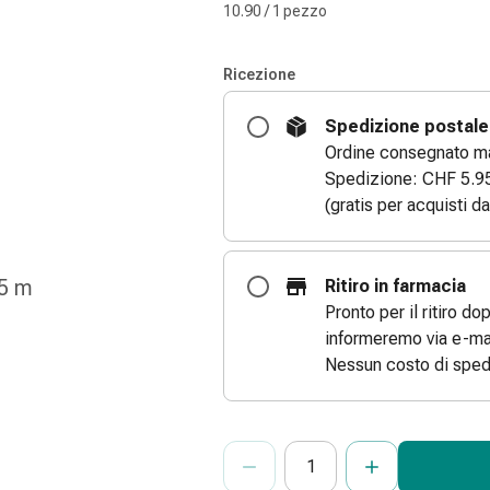
10.90 / 1 pezzo
Ricezione
Spedizione postale
Ordine consegnato ma
Spedizione: CHF 5.9
(gratis per acquisti d
,5 m
Ritiro in farmacia
Pronto per il ritiro do
informeremo via e-mai
Nessun costo di sped
ProductDetailPage.Aria.Add
Indicare il numero di unità di questo
Ha raggiunto la quantità massima or
Al momento non abbiamo altre unità