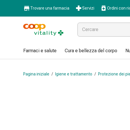
Farmaci
Trovare una farmacia
Servizi
Ordini con ri
e
salute
Influenza
e
raffreddore
Pastiglie
Farmaci e salute
Cura e bellezza del corpo
Nu
per
la
gola
Pagina iniziale
/
Igiene e trattamento
/
Protezione dei pi
Farmaci
per
l'influenza
e
il
raffreddore
Mal
di