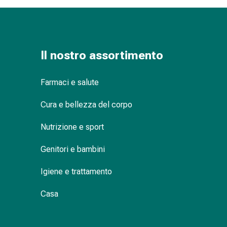
delle
ferite
Spray
per
Il nostro assortimento
ferite
Strisce
e
Farmaci e salute
adesivi
per
Cura e bellezza del corpo
la
Nutrizione e sport
chiusura
delle
Genitori e bambini
ferite
Unguento
Igiene e trattamento
per
il
Casa
tiraggio
Tamponi
medicali