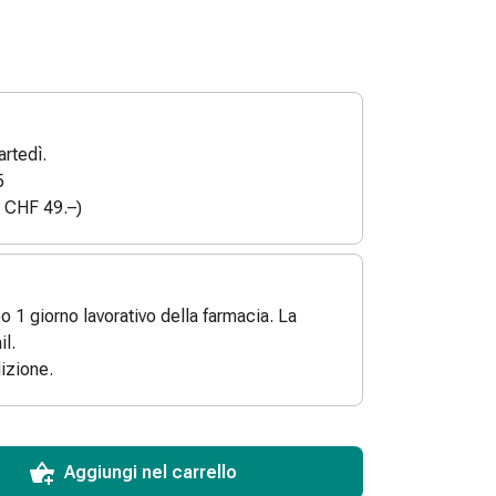
rtedì.
5
a CHF 49.–)
po 1 giorno lavorativo della farmacia. La
l.
izione.
ToCartQuantityControlInstruction
 articolo da aggiungere al carrello.
dinabile per questo articolo.
 di questo articolo in magazzino.
Aggiungi nel carrello