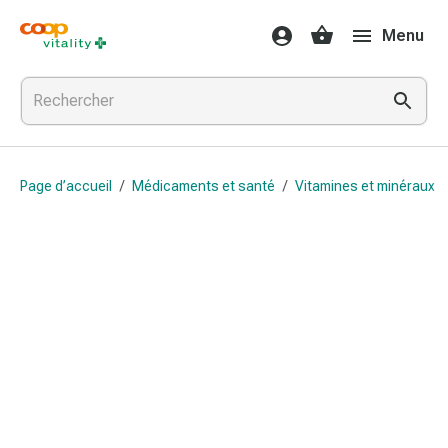
Médicaments
Menu
et
santé
Grippe
et
Refroidissement
Pastilles
Page d’accueil
/
Médicaments et santé
/
Vitamines et minéraux
/
pour
la
gorge
Médicaments
contre
la
grippe
et
le
rhume
Maux