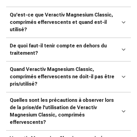
changement
de
Qu'est-ce que Veractiv Magnesium Classic,
pansements
comprimés effervescents et quand est-il
Pansements
utilisé?
adhésifs
Traitement
De quoi faut-il tenir compte en dehors du
des
traitement?
plaies
Sprays
Quand Veractiv Magnesium Classic,
pour
comprimés effervescents ne doit-il pas être
les
pris/utilisé?
plaies
Bandes
de
Quelles sont les précautions à observer lors
fermeture
de la prise/de l'utilisation de Veractiv
de
Magnesium Classic, comprimés
plaies
effervescents?
et
adhésifs