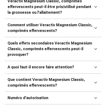
Veractiv Magnesium Classic, comprimés
Pommade
effervescents peut-il être pris/utilisé pendant
à
la grossesse ou l'allaitement?
tirer
Tampons
Comment utiliser Veractiv Magnesium Classic,
médicaux
comprimés effervescents?
Oreilles
et
Quels effets secondaires Veractiv Magnesium
yeux
Classic, comprimés effervescents peut-il
Troubles
provoquer?
de
l'oreille
Soins
A quoi faut-il encore faire attention?
des
oreilles
Que contient Veractiv Magnesium Classic,
Gouttes
comprimés effervescents?
pour
les
Numéro d'autorisation
yeux