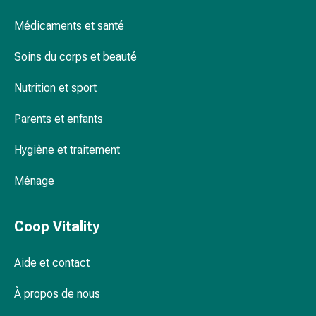
circulatoires
Arrêt
Médicaments et santé
du
Soins du corps et beauté
tabac
Troubles
Nutrition et sport
veineux
Coagulation
Parents et enfants
du
sang
Hygiène et traitement
Troubles
du
Ménage
nerf
cardiaque
Coop Vitality
Troubles
de
la
Aide et contact
mémoire
À propos de nous
et
de