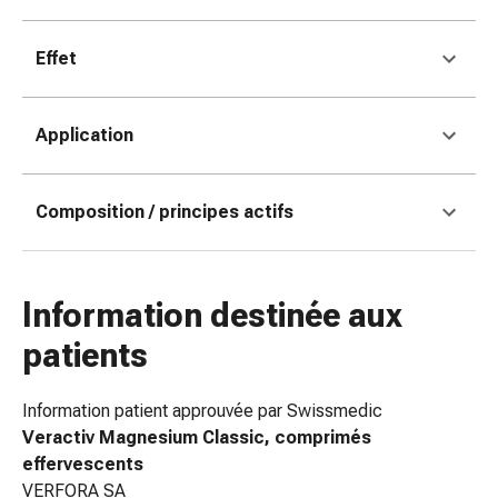
de
pansement,
tapes
Effet
et
accessoires
Application
Pansements
tubulaires
et
Composition / principes actifs
filets
Matériel
de
pansement
Information destinée aux
Brûlures
patients
et
coups
de
Information patient approuvée par Swissmedic
soleil
Veractiv Magnesium Classic, comprimés
Kits
effervescents
de
VERFORA SA