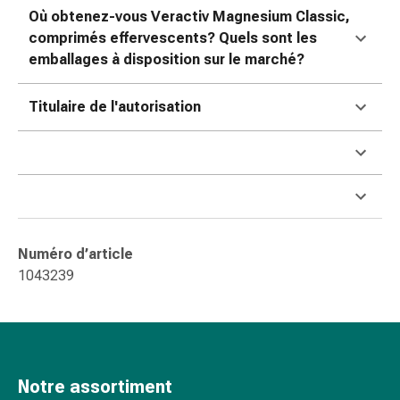
Inflammation
Où obtenez-vous Veractiv Magnesium Classic,
des
comprimés effervescents? Quels sont les
yeux
emballages à disposition sur le marché?
Pansements
pour
Titulaire de l'autorisation
les
yeux
Hygiène
des
yeux
Cœur
et
Numéro d’article
Circulation
1043239
Thérapie
cardiaque
Bas
de
contention
Notre assortiment
Troubles