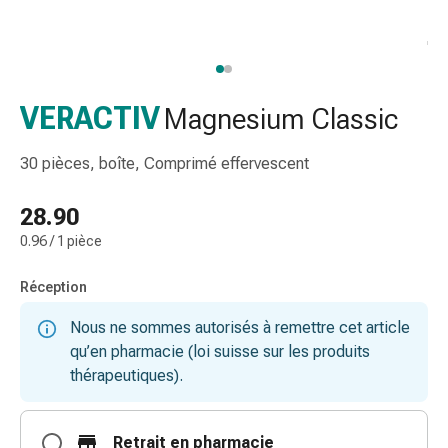
de
gorge
Toux
et
bronchite
VERACTIV
Magnesium Classic
Inhalateurs
et
30 pièces, boîte, Comprimé effervescent
accessoires
Nettoyeur
28.90
de
0.96 / 1 pièce
nez
Mouchoirs
Réception
en
papier
Nous ne sommes autorisés à remettre cet article
Rhume
qu’en pharmacie (loi suisse sur les produits
Soins
thérapeutiques).
des
plaies
et
Retrait en pharmacie