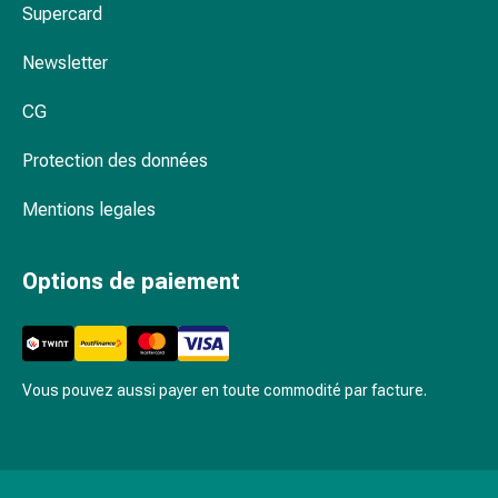
Supercard
la
concentration
Newsletter
Allergies
et
CG
rhume
des
Protection des données
foins
Antiallergiques
Mentions legales
Peau
Nez
Options de paiement
Gastro-
intestinal
Diarrhée
Hémorroïdes
Vous pouvez aussi payer en toute commodité par facture.
Brûlures
d'estomac
Nausées
et