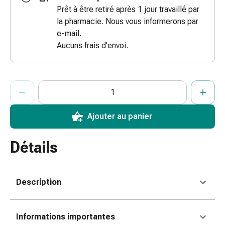
des
Prêt à être retiré après 1 jour travaillé par
brûlures
la pharmacie. Nous vous informerons par
e-mail.
Bandes
Aucuns frais d’envoi.
élastiques
Compresses
Pansements
pour
ProductDetailPage.Aria.AddToCartQuantityControlInst
Indiquer le nombre d’unités de cet article à ajouter au panier.
Vous avez atteint la quantité maximale commandable pour cet 
Nous n’avons momentanément pas d’autres unités de cet artic
les
doigts
Ajouter au panier
Pansements
de
fixation
Détails
Gazes
Bandes
de
Description
compression
Pansements
Bandes
Informations importantes