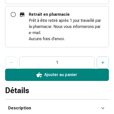
des
brûlures
Retrait en pharmacie
Bandes
Prêt à être retiré après 1 jour travaillé par
élastiques
la pharmacie. Nous vous informerons par
Compresses
e-mail.
Pansements
Aucuns frais d’envoi.
pour
les
doigts
ProductDetailPage.Aria.AddToCartQuantityControlInst
Indiquer le nombre d’unités de cet article à ajouter au panier.
Vous avez atteint la quantité maximale commandable pour cet 
Nous n’avons momentanément pas d’autres unités de cet artic
Pansements
de
fixation
Ajouter au panier
Gazes
Bandes
Détails
de
compression
Pansements
Description
Bandes