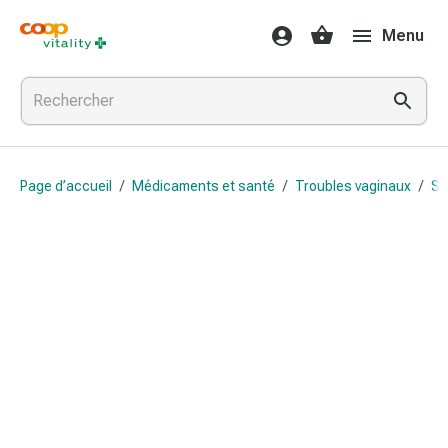
Médicaments
Menu
et
santé
Grippe
et
Refroidissement
Pastilles
Page d’accueil
/
Médicaments et santé
/
Troubles vaginaux
/
Sa
pour
la
gorge
Médicaments
contre
la
grippe
et
le
rhume
Maux