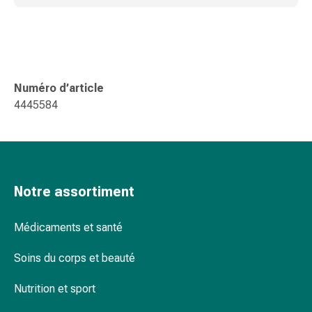
changement
de
pansements
Pansements
adhésifs
Numéro d’article
Traitement
4445584
des
plaies
Sprays
pour
les
Notre assortiment
plaies
Bandes
de
Médicaments et santé
fermeture
Soins du corps et beauté
de
plaies
Nutrition et sport
et
adhésifs