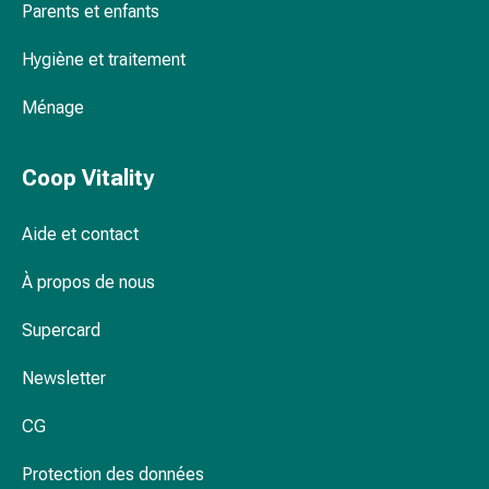
Parents et enfants
Pommade
à
Hygiène et traitement
tirer
Tampons
Ménage
médicaux
Oreilles
Coop Vitality
et
yeux
Troubles
Aide et contact
de
À propos de nous
l'oreille
Soins
Supercard
des
oreilles
Newsletter
Gouttes
pour
CG
les
yeux
Protection des données