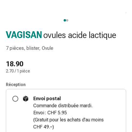
de
gorge
Toux
et
bronchite
VAGISAN
ovules acide lactique
Inhalateurs
et
7 pièces, blister, Ovule
accessoires
Nettoyeur
18.90
de
2.70 / 1 pièce
nez
Mouchoirs
Réception
en
papier
Envoi postal
Rhume
Commande distribuée mardi.
Soins
Envoi : CHF 5.95
des
(Gratuit pour les achats d’au moins
plaies
CHF 49.–)
et