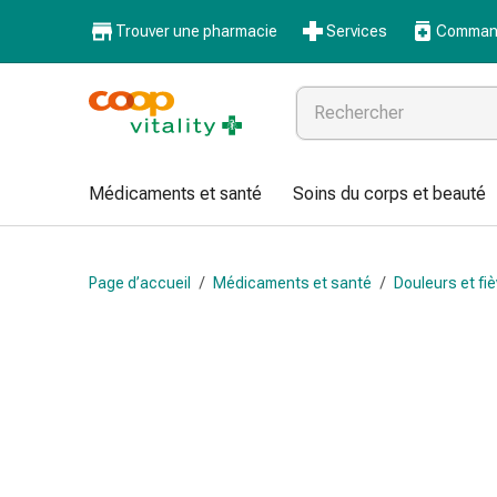
Médicaments
Trouver une pharmacie
Services
Command
et
santé
Grippe
et
Refroidissement
Pastilles
Médicaments et santé
Soins du corps et beauté
pour
la
gorge
Page d’accueil
/
Médicaments et santé
/
Douleurs et fiè
Médicaments
contre
la
grippe
et
le
rhume
Maux