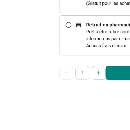
(Gratuit pour les ach
Retrait en pharmac
Prêt à être retiré apr
informerons par e-mai
Aucuns frais d’envoi.
ProductDetailPage.Aria.Add
Indiquer le nombre d’unités de cet ar
Vous avez atteint la quantité maxi
Nous n’avons momentanément pas d’a