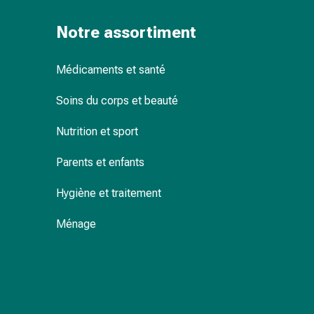
Pommade
Notre assortiment
à
tirer
Tampons
Médicaments et santé
médicaux
Oreilles
Soins du corps et beauté
et
yeux
Nutrition et sport
Troubles
Parents et enfants
de
l'oreille
Hygiène et traitement
Soins
des
Ménage
oreilles
Gouttes
pour
les
yeux