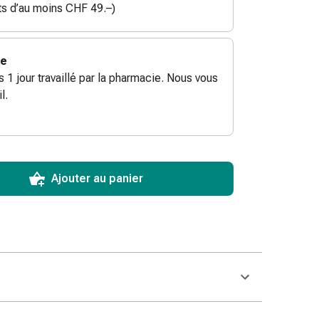
ats d’au moins CHF 49.–)
ie
ès 1 jour travaillé par la pharmacie. Nous vous
l.
ToCartQuantityControlInstruction
ticle à ajouter au panier.
male commandable pour cet article.
utres unités de cet article en stock
Ajouter au panier