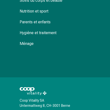
Soins du corps et beauté
de
pansement,
Nutrition et sport
tapes
et
Parents et enfants
accessoires
Pansements
Hygiène et traitement
tubulaires
et
Ménage
filets
Matériel
de
pansement
Brûlures
et
coups
de
soleil
Coop Vitality SA
Kits
Untermattweg 8, CH-3001 Berne
de