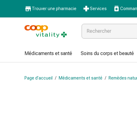
Médicaments
Trouver une pharmacie
Services
Command
et
santé
Grippe
et
Refroidissement
Pastilles
Médicaments et santé
Soins du corps et beauté
pour
la
gorge
Page d’accueil
/
Médicaments et santé
/
Remèdes natu
Médicaments
contre
la
grippe
et
le
rhume
Maux