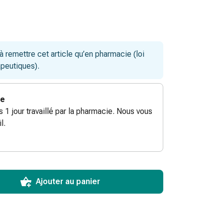
remettre cet article qu’en pharmacie (loi
apeutiques).
ie
ès 1 jour travaillé par la pharmacie. Nous vous
l.
ToCartQuantityControlInstruction
ticle à ajouter au panier.
male commandable pour cet article.
utres unités de cet article en stock
Ajouter au panier