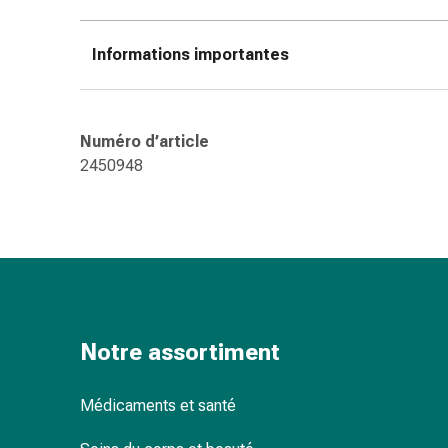
des
brûlures
Informations importantes
Bandes
élastiques
Compresses
Pansements
Numéro d’article
pour
2450948
les
doigts
Pansements
de
fixation
Gazes
Bandes
Notre assortiment
de
compression
Pansements
Médicaments et santé
Bandes