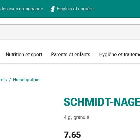
es avec ordonnance
Emplois et carrière
Nutrition et sport
Parents et enfants
Hygiène et traitem
rels
/
Homéopathie
SCHMIDT-NAGE
4 g, granulé
7.65