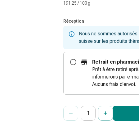
191.25 / 100 g
Réception
Nous ne sommes autorisés à 
suisse sur les produits thér
Retrait en pharmac
Prêt à être retiré apr
informerons par e-mai
Aucuns frais d’envoi.
ProductDetailPage.Aria.Add
Indiquer le nombre d’unités de cet ar
Vous avez atteint la quantité maxi
Nous n’avons momentanément pas d’a