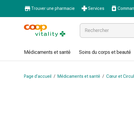
Médicaments
Trouver une pharmacie
Services
Command
et
santé
Grippe
et
Refroidissement
Pastilles
Médicaments et santé
Soins du corps et beauté
pour
la
gorge
Page d’accueil
/
Médicaments et santé
/
Cœur et Circul
Médicaments
contre
la
grippe
et
le
rhume
Maux