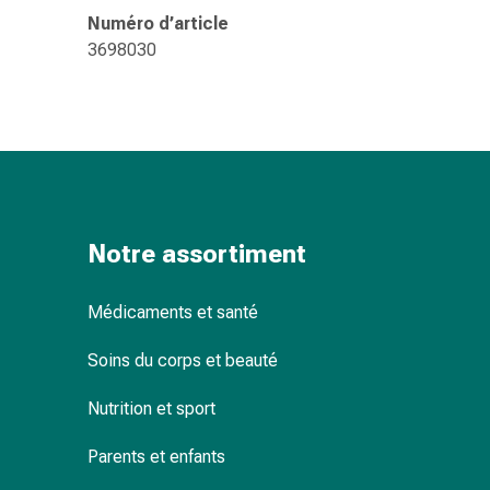
changement
Numéro d’article
de
3698030
pansements
Pansements
adhésifs
Traitement
des
plaies
Sprays
pour
Notre assortiment
les
plaies
Médicaments et santé
Bandes
de
Soins du corps et beauté
fermeture
de
Nutrition et sport
plaies
Parents et enfants
et
adhésifs