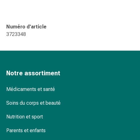
changement
de
pansements
Pansements
Numéro d’article
adhésifs
3723348
Traitement
des
plaies
Sprays
pour
Notre assortiment
les
plaies
Médicaments et santé
Bandes
de
Soins du corps et beauté
fermeture
de
Nutrition et sport
plaies
Parents et enfants
et
adhésifs