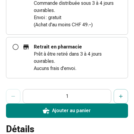
Commande distribuée sous 3 à 4 jours
des
ouvrables.
brûlures
Envoi : gratuit
Bandes
(Achat d’au moins CHF 49.–)
élastiques
Compresses
Pansements
Retrait en pharmacie
pour
Prêt à être retiré dans 3 à 4 jours
les
ouvrables.
doigts
Aucuns frais d’envoi.
Pansements
de
fixation
ProductDetailPage.Aria.AddToCartQuantityControlInst
Indiquer le nombre d’unités de cet article à ajouter au panier.
Vous avez atteint la quantité maximale commandable pour cet 
Nous n’avons momentanément pas d’autres unités de cet artic
Gazes
Bandes
de
Ajouter au panier
compression
Pansements
Détails
Bandes