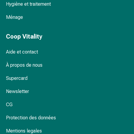
Hygiène et traitement
Pommade
à
Ménage
tirer
Tampons
médicaux
Coop Vitality
Oreilles
et
Aide et contact
yeux
Troubles
À propos de nous
de
l'oreille
Supercard
Soins
Newsletter
des
oreilles
CG
Gouttes
pour
Protection des données
les
yeux
Mentions legales