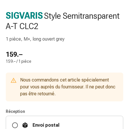
de
gorge
SIGVARIS
Style Semitransparent
Toux
A-T CLC2
et
bronchite
Inhalateurs
1 pièce, M+, long ouvert grey
et
accessoires
159.–
Nettoyeur
159.– / 1 pièce
de
nez
Mouchoirs
Nous commandons cet article spécialement
en
pour vous auprès du fournisseur. Il ne peut donc
papier
pas être retourné.
Rhume
Soins
Réception
des
plaies
Envoi postal
et