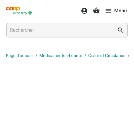
Médicaments
Menu
et
santé
Grippe
et
Refroidissement
Pastilles
Page d’accueil
/
Médicaments et santé
/
Cœur et Circulation
/
B
pour
la
gorge
Médicaments
contre
la
grippe
et
le
rhume
Maux