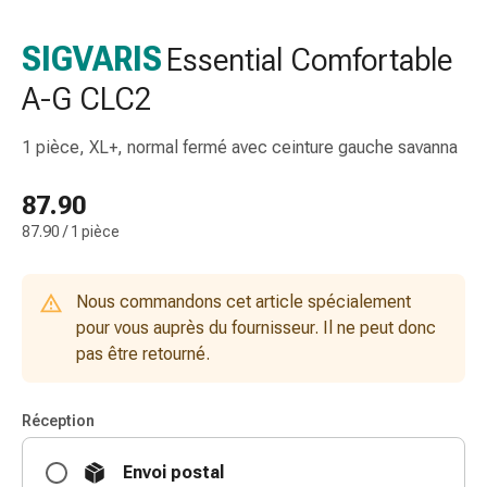
de
gorge
SIGVARIS
Essential Comfortable
Toux
A-G CLC2
et
bronchite
Inhalateurs
1 pièce, XL+, normal fermé avec ceinture gauche savanna
et
accessoires
87.90
Nettoyeur
87.90 / 1 pièce
de
nez
Mouchoirs
Nous commandons cet article spécialement
en
pour vous auprès du fournisseur. Il ne peut donc
papier
pas être retourné.
Rhume
Soins
Réception
des
plaies
Envoi postal
et