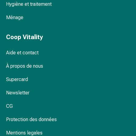
Hygiène et traitement
Pommade
à
Ménage
tirer
Tampons
médicaux
Coop Vitality
Oreilles
et
Aide et contact
yeux
Troubles
À propos de nous
de
l'oreille
Supercard
Soins
Newsletter
des
oreilles
CG
Gouttes
pour
Protection des données
les
yeux
Mentions legales