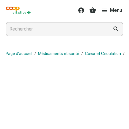
Médicaments
Menu
et
santé
Grippe
et
Refroidissement
Pastilles
Page d’accueil
/
Médicaments et santé
/
Cœur et Circulation
/
B
pour
la
gorge
Médicaments
contre
la
grippe
et
le
rhume
Maux