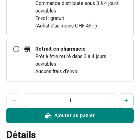
Commande distribuée sous 3 à 4 jours
des
ouvrables.
brûlures
Envoi : gratuit
Bandes
(Achat d’au moins CHF 49.–)
élastiques
Compresses
Pansements
Retrait en pharmacie
pour
Prêt à être retiré dans 3 à 4 jours
les
ouvrables.
doigts
Aucuns frais d’envoi.
Pansements
de
fixation
ProductDetailPage.Aria.AddToCartQuantityControlInst
Indiquer le nombre d’unités de cet article à ajouter au panier.
Vous avez atteint la quantité maximale commandable pour cet 
Nous n’avons momentanément pas d’autres unités de cet artic
Gazes
Bandes
de
Ajouter au panier
compression
Pansements
Détails
Bandes