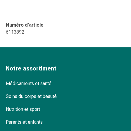
changement
de
pansements
Pansements
Numéro d’article
adhésifs
6113892
Traitement
des
plaies
Sprays
pour
Notre assortiment
les
plaies
Médicaments et santé
Bandes
de
Soins du corps et beauté
fermeture
de
Nutrition et sport
plaies
Parents et enfants
et
adhésifs