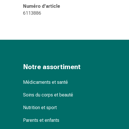
changement
Numéro d’article
de
6113886
pansements
Pansements
adhésifs
Traitement
des
plaies
Sprays
pour
Notre assortiment
les
plaies
Médicaments et santé
Bandes
de
Soins du corps et beauté
fermeture
de
Nutrition et sport
plaies
Parents et enfants
et
adhésifs