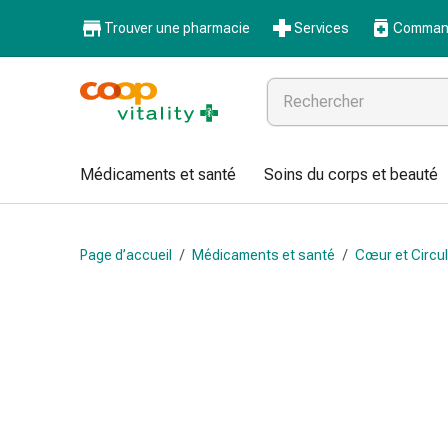
Médicaments
Trouver une pharmacie
Services
Command
et
santé
Grippe
et
Refroidissement
Pastilles
Médicaments et santé
Soins du corps et beauté
pour
la
gorge
Page d’accueil
/
Médicaments et santé
/
Cœur et Circul
Médicaments
contre
la
grippe
et
le
rhume
Maux