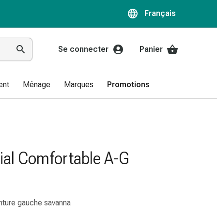
Français
Se connecter
Panier
ent
Ménage
Marques
Promotions
ial Comfortable A-G
inture gauche savanna