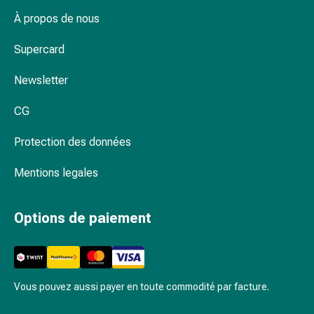
Inflammation
À propos de nous
des
yeux
Supercard
Pansements
pour
Newsletter
les
yeux
CG
Hygiène
des
Protection des données
yeux
Cœur
Mentions legales
et
Circulation
Options de paiement
Thérapie
cardiaque
Bas
de
Vous pouvez aussi payer en toute commodité par facture.
contention
Troubles