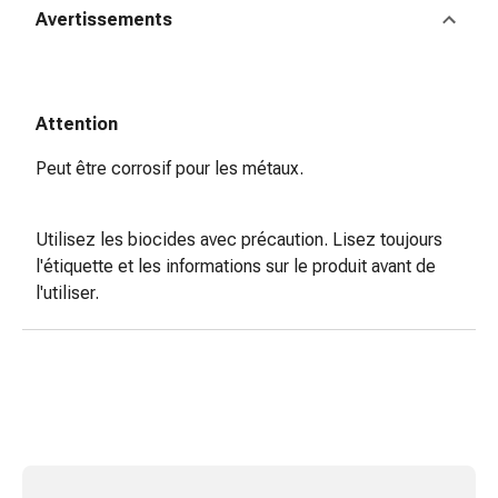
de
Avertissements
pansement,
tapes
et
accessoires
Attention
Pansements
tubulaires
Peut être corrosif pour les métaux.
et
filets
Utilisez les biocides avec précaution. Lisez toujours
Matériel
l'étiquette et les informations sur le produit avant de
de
l'utiliser.
pansement
Brûlures
et
coups
de
soleil
Kits
de