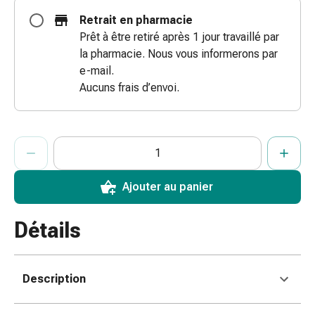
des
Retrait en pharmacie
brûlures
Prêt à être retiré après 1 jour travaillé par
Bandes
la pharmacie. Nous vous informerons par
élastiques
e-mail.
Compresses
Aucuns frais d’envoi.
Pansements
pour
les
ProductDetailPage.Aria.AddToCartQuantityControlInst
Indiquer le nombre d’unités de cet article à ajouter au panier.
Vous avez atteint la quantité maximale commandable pour cet 
Nous n’avons momentanément pas d’autres unités de cet artic
doigts
Pansements
de
Ajouter au panier
fixation
Gazes
Détails
Bandes
de
compression
Description
Pansements
Bandes