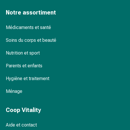
Pommade
Notre assortiment
à
tirer
Tampons
Médicaments et santé
médicaux
Soins du corps et beauté
Oreilles
et
Nutrition et sport
yeux
Troubles
Parents et enfants
de
l'oreille
Hygiène et traitement
Soins
des
Ménage
oreilles
Gouttes
Coop Vitality
pour
les
yeux
Aide et contact