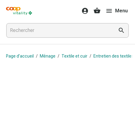
Médicaments
Menu
et
santé
Grippe
et
Refroidissement
Pastilles
Page d’accueil
/
Ménage
/
Textile et cuir
/
Entretien des textiles
pour
la
gorge
Médicaments
contre
la
grippe
et
le
rhume
Maux