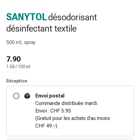
de
gorge
SANYTOL
désodorisant
Toux
désinfectant textile
et
bronchite
Inhalateurs
500 ml, spray
et
accessoires
7.90
Nettoyeur
1.58 / 100 ml
de
nez
Réception
Mouchoirs
en
Envoi postal
papier
Commande distribuée mardi.
Rhume
Envoi : CHF 5.95
Soins
(Gratuit pour les achats d’au moins
des
CHF 49.–)
plaies
et