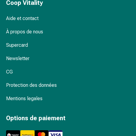
Coop Vitality
Pommade
à
Aide et contact
tirer
Tampons
À propos de nous
médicaux
Oreilles
Supercard
et
yeux
Newsletter
Troubles
de
CG
l'oreille
Protection des données
Soins
des
Mentions legales
oreilles
Gouttes
pour
Options de paiement
les
yeux