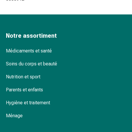
changement
de
pansements
Pansements
adhésifs
Notre assortiment
Traitement
des
Médicaments et santé
plaies
Sprays
Soins du corps et beauté
pour
les
Nutrition et sport
plaies
Bandes
Parents et enfants
de
fermeture
Hygiène et traitement
de
Ménage
plaies
et
adhésifs