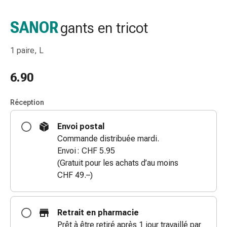
de
gorge
SANOR
gants en tricot
Toux
et
1 paire, L
bronchite
Inhalateurs
6.90
et
accessoires
Nettoyeur
Réception
de
Envoi postal
nez
Commande distribuée mardi.
Mouchoirs
Envoi : CHF 5.95
en
(Gratuit pour les achats d’au moins
papier
CHF 49.–)
Rhume
Soins
des
plaies
Retrait en pharmacie
et
Prêt à être retiré après 1 jour travaillé par