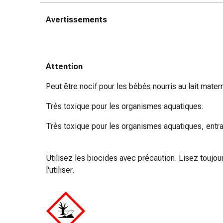
des
Avertissements
brûlures
Bandes
élastiques
Compresses
Attention
Pansements
pour
Peut être nocif pour les bébés nourris au lait matern
les
doigts
Très toxique pour les organismes aquatiques.
Pansements
Très toxique pour les organismes aquatiques, entra
de
fixation
Gazes
Utilisez les biocides avec précaution. Lisez toujours
Bandes
l'utiliser.
de
compression
Pansements
Bandes