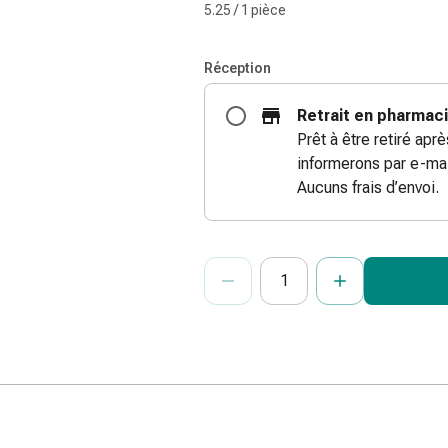
5.25 / 1 pièce
Réception
Retrait en pharmac
Prêt à être retiré apr
informerons par e-mai
Aucuns frais d’envoi.
ProductDetailPage.Aria.Add
Indiquer le nombre d’unités de cet ar
Vous avez atteint la quantité maxi
Nous n’avons momentanément pas d’a