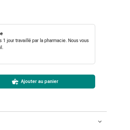
ie
ès 1 jour travaillé par la pharmacie. Nous vous
l.
ToCartQuantityControlInstruction
ticle à ajouter au panier.
male commandable pour cet article.
utres unités de cet article en stock
Ajouter au panier