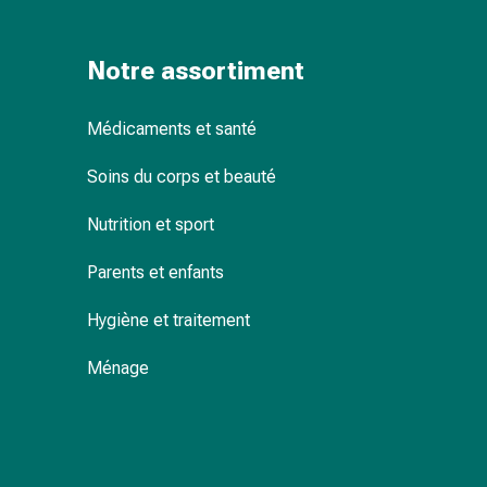
Pommade
à
Notre assortiment
tirer
Tampons
médicaux
Médicaments et santé
Oreilles
et
Soins du corps et beauté
yeux
Nutrition et sport
Troubles
de
Parents et enfants
l'oreille
Soins
Hygiène et traitement
des
oreilles
Ménage
Gouttes
pour
les
yeux