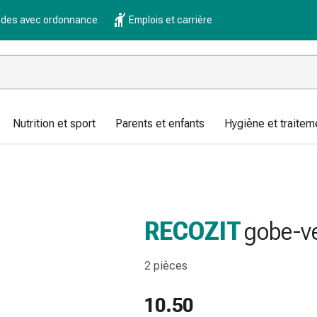
es avec ordonnance
Emplois et carrière
Nutrition et sport
Parents et enfants
Hygiène et traitem
RECOZIT
gobe-v
2 pièces
10.50