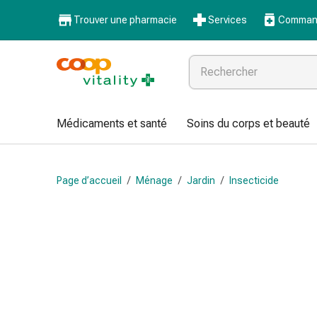
Médicaments
Trouver une pharmacie
Services
Command
et
santé
Grippe
et
Refroidissement
Pastilles
Médicaments et santé
Soins du corps et beauté
pour
la
gorge
Page d’accueil
/
Ménage
/
Jardin
/
Insecticide
Médicaments
contre
la
grippe
et
le
rhume
Maux