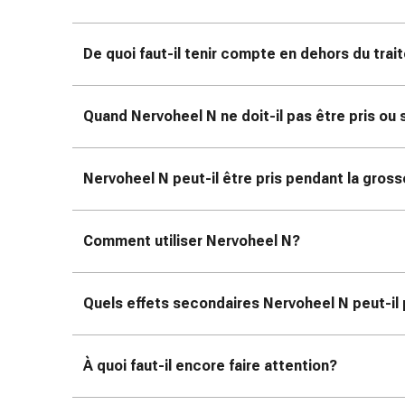
de
pansement,
tapes
De quoi faut-il tenir compte en dehors du tra
et
accessoires
Pansements
Quand Nervoheel N ne doit-il pas être pris o
tubulaires
et
filets
Nervoheel N peut-il être pris pendant la gross
Matériel
de
pansement
Comment utiliser Nervoheel N?
Brûlures
et
Quels effets secondaires Nervoheel N peut-il
coups
de
soleil
À quoi faut-il encore faire attention?
Kits
de