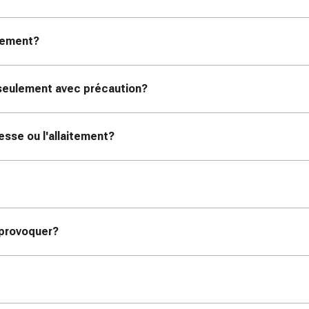
itement?
u seulement avec précaution?
esse ou l'allaitement?
 provoquer?