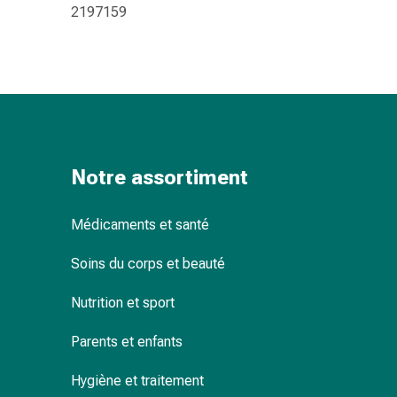
2197159
Pommade
à
tirer
Tampons
médicaux
Oreilles
et
yeux
Notre assortiment
Troubles
de
Médicaments et santé
l'oreille
Soins
Soins du corps et beauté
des
oreilles
Nutrition et sport
Gouttes
pour
Parents et enfants
les
yeux
Hygiène et traitement