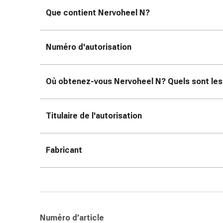
changement
Que contient Nervoheel N?
de
pansements
Pansements
Numéro d'autorisation
adhésifs
Traitement
des
Où obtenez-vous Nervoheel N? Quels sont les 
plaies
Sprays
pour
Titulaire de l'autorisation
les
plaies
Bandes
Fabricant
de
fermeture
de
plaies
et
Numéro d’article
adhésifs