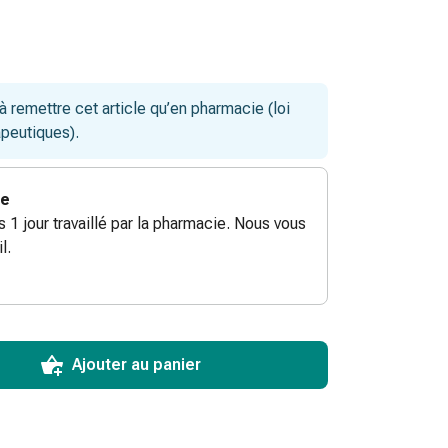
remettre cet article qu’en pharmacie (loi
apeutiques).
ie
ès 1 jour travaillé par la pharmacie. Nous vous
l.
ToCartQuantityControlInstruction
ticle à ajouter au panier.
male commandable pour cet article.
utres unités de cet article en stock
Ajouter au panier