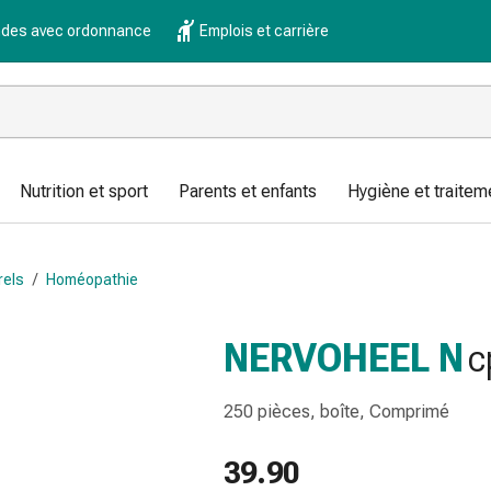
es avec ordonnance
Emplois et carrière
Nutrition et sport
Parents et enfants
Hygiène et traitem
rels
/
Homéopathie
NERVOHEEL N
c
250 pièces, boîte, Comprimé
39.90