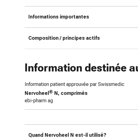
des
brûlures
Informations importantes
Bandes
élastiques
Compresses
Composition / principes actifs
Pansements
pour
les
Information destinée a
doigts
Pansements
de
Information patient approuvée par Swissmedic
fixation
®
Nervoheel
N, comprimés
Gazes
ebi-pharm ag
Bandes
de
compression
Pansements
Bandes
Quand Nervoheel N est-il utilisé?