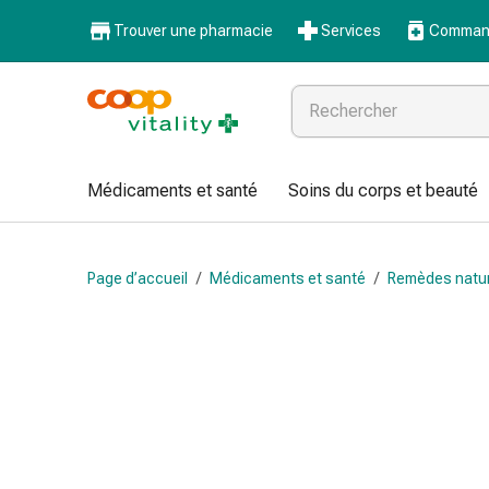
Médicaments
Trouver une pharmacie
Services
Command
et
santé
Grippe
et
Refroidissement
Pastilles
Médicaments et santé
Soins du corps et beauté
pour
la
gorge
Page d’accueil
/
Médicaments et santé
/
Remèdes natu
Médicaments
contre
la
grippe
et
le
rhume
Maux