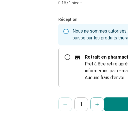
0.16 / 1 pièce
Réception
Nous ne sommes autorisés à 
suisse sur les produits thér
Retrait en pharmac
Prêt à être retiré apr
informerons par e-mai
Aucuns frais d’envoi.
ProductDetailPage.Aria.Add
Indiquer le nombre d’unités de cet ar
Vous avez atteint la quantité maxi
Nous n’avons momentanément pas d’a