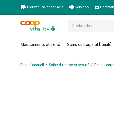
Médicaments
Trouver une pharmacie
Services
Command
et
santé
Grippe
et
Refroidissement
Pastilles
Médicaments et santé
Soins du corps et beauté
pour
la
gorge
Page d’accueil
/
Soins du corps et beauté
/
Pour le corp
Médicaments
contre
la
grippe
et
le
rhume
Maux