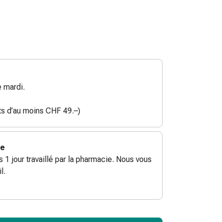
 mardi.
ats d’au moins CHF 49.–)
ie
ès 1 jour travaillé par la pharmacie. Nous vous
l.
ToCartQuantityControlInstruction
ticle à ajouter au panier.
male commandable pour cet article.
utres unités de cet article en stock