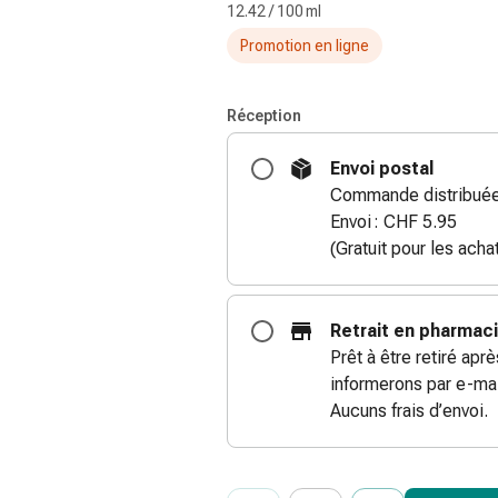
12.42 / 100 ml
Promotion en ligne
Réception
Envoi postal
Commande distribuée
Envoi : CHF 5.95
(Gratuit pour les ach
Retrait en pharmac
Prêt à être retiré apr
informerons par e-mai
Aucuns frais d’envoi.
ProductDetailPage.Aria.Add
Indiquer le nombre d’unités de cet ar
Vous avez atteint la quantité maxi
Nous n’avons momentanément pas d’a