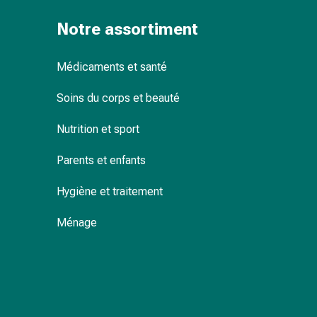
Pommade
Notre assortiment
à
tirer
Tampons
Médicaments et santé
médicaux
Oreilles
Soins du corps et beauté
et
Nutrition et sport
yeux
Troubles
Parents et enfants
de
l'oreille
Hygiène et traitement
Soins
des
Ménage
oreilles
Gouttes
pour
les
yeux