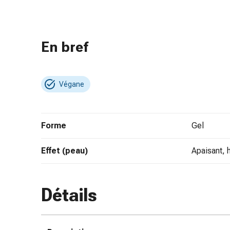
des
brûlures
Bandes
En bref
élastiques
Compresses
Pansements
pour
Végane
les
doigts
Pansements
Forme
gel
de
fixation
Effet (peau)
apaisant, 
Gazes
Bandes
de
Détails
compression
Pansements
Bandes