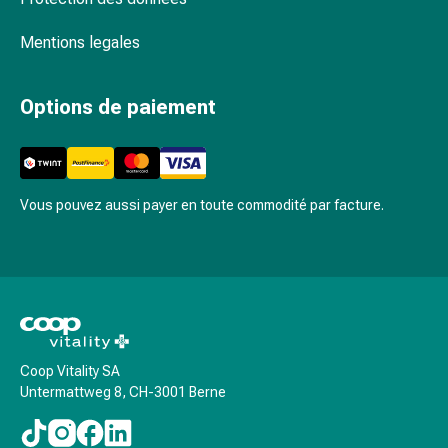
Inflammation
des
Mentions legales
yeux
Pansements
pour
Options de paiement
les
yeux
Hygiène
des
Vous pouvez aussi payer en toute commodité par facture.
yeux
Cœur
et
Circulation
Thérapie
cardiaque
Bas
Coop Vitality SA
de
Untermattweg 8, CH-3001 Berne
contention
Troubles