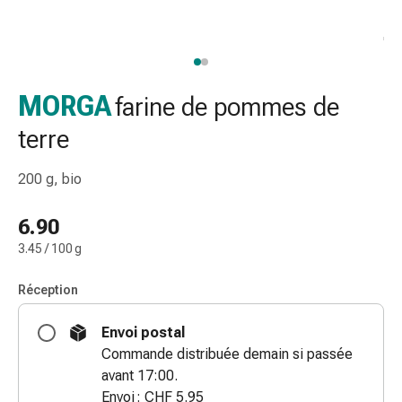
de
gorge
Toux
et
bronchite
MORGA
farine de pommes de
Inhalateurs
terre
et
accessoires
200 g, bio
Nettoyeur
de
6.90
nez
Mouchoirs
3.45 / 100 g
en
papier
Réception
Rhume
Soins
Envoi postal
des
Commande distribuée demain si passée
plaies
avant 17:00.
et
Envoi : CHF 5.95