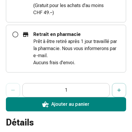
des
(Gratuit pour les achats d’au moins
brûlures
CHF 49.–)
Bandes
élastiques
Compresses
Retrait en pharmacie
Pansements
Prêt à être retiré après 1 jour travaillé par
pour
la pharmacie. Nous vous informerons par
les
e-mail.
doigts
Aucuns frais d’envoi.
Pansements
de
fixation
ProductDetailPage.Aria.AddToCartQuantityControlInst
Indiquer le nombre d’unités de cet article à ajouter au panier.
Vous avez atteint la quantité maximale commandable pour cet 
Nous n’avons momentanément pas d’autres unités de cet artic
Gazes
Bandes
Ajouter au panier
de
compression
Pansements
Détails
Bandes