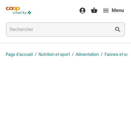
Médicaments
Menu
et
santé
Grippe
et
Refroidissement
Pastilles
Page d’accueil
/
Nutrition et sport
/
Alimentation
/
Farines et se
pour
la
gorge
Médicaments
contre
la
grippe
et
le
rhume
Maux