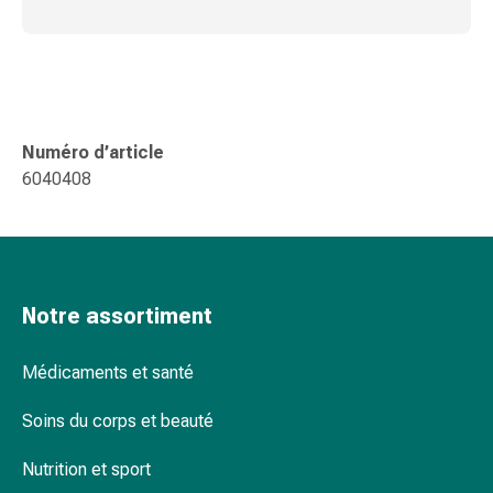
changement
de
pansements
Pansements
adhésifs
Traitement
Numéro d’article
des
6040408
plaies
Sprays
pour
les
plaies
Notre assortiment
Bandes
de
Médicaments et santé
fermeture
de
Soins du corps et beauté
plaies
et
Nutrition et sport
adhésifs