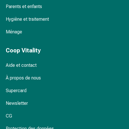
Pommade
Parents et enfants
à
Hygiène et traitement
tirer
Tampons
Ménage
médicaux
Oreilles
et
Coop Vitality
yeux
Troubles
Aide et contact
de
l'oreille
À propos de nous
Soins
des
Supercard
oreilles
Gouttes
Newsletter
pour
CG
les
yeux
Protection des données