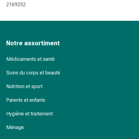
Inflammation
2169252
des
yeux
Pansements
pour
les
Notre assortiment
yeux
Hygiène
Médicaments et santé
des
yeux
Soins du corps et beauté
Cœur
et
Nutrition et sport
Circulation
Thérapie
Parents et enfants
cardiaque
Bas
Hygiène et traitement
de
contention
Ménage
Troubles