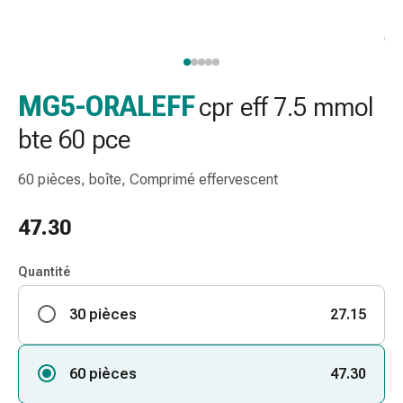
de
gorge
Toux
et
bronchite
MG5-ORALEFF
cpr eff 7.5 mmol
Inhalateurs
bte 60 pce
et
accessoires
60 pièces, boîte, Comprimé effervescent
Nettoyeur
de
47.30
nez
Mouchoirs
en
Quantité
papier
Rhume
30 pièces
27.15
Soins
des
60 pièces
47.30
plaies
et