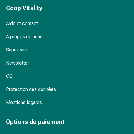
circulatoires
Coop Vitality
Arrêt
du
Aide et contact
tabac
Troubles
À propos de nous
veineux
Troubles
Supercard
du
nerf
Newsletter
cardiaque
Troubles
CG
de
la
Protection des données
mémoire
Mentions legales
et
de
la
Options de paiement
concentration
Allergies