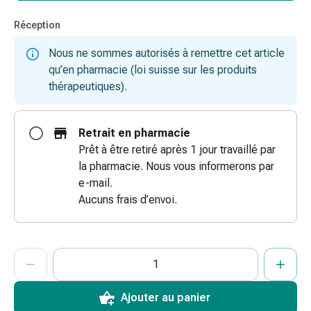
des
Réception
brûlures
Bandes
Nous ne sommes autorisés à remettre cet article
élastiques
qu’en pharmacie (loi suisse sur les produits
Compresses
thérapeutiques).
Pansements
pour
les
Retrait en pharmacie
doigts
Prêt à être retiré après 1 jour travaillé par
Pansements
la pharmacie. Nous vous informerons par
de
e-mail.
fixation
Aucuns frais d’envoi.
Gazes
Bandes
de
ProductDetailPage.Aria.AddToCartQuantityControlInst
Indiquer le nombre d’unités de cet article à ajouter au panier.
Vous avez atteint la quantité maximale commandable pour cet 
Nous n’avons momentanément pas d’autres unités de cet artic
compression
Pansements
Bandes
Ajouter au panier