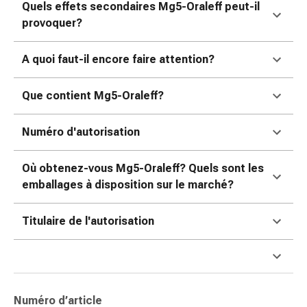
Quels effets secondaires Mg5-Oraleff peut-il
Pommade
provoquer?
à
tirer
A quoi faut-il encore faire attention?
Tampons
médicaux
Oreilles
Que contient Mg5-Oraleff?
et
yeux
Numéro d'autorisation
Troubles
de
Où obtenez-vous Mg5-Oraleff? Quels sont les
l'oreille
emballages à disposition sur le marché?
Soins
des
Titulaire de l'autorisation
oreilles
Gouttes
pour
les
yeux
Numéro d’article