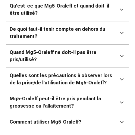
changement
Qu'est-ce que Mg5-Oraleff et quand doit-il
de
être utilisé?
pansements
Pansements
De quoi faut-il tenir compte en dehors du
adhésifs
traitement?
Traitement
des
Quand Mg5-Oraleff ne doit-il pas être
plaies
pris/utilisé?
Sprays
pour
les
Quelles sont les précautions à observer lors
plaies
de la prise/de l'utilisation de Mg5-Oraleff?
Bandes
de
Mg5-Oraleff peut-il être pris pendant la
fermeture
grossesse ou l'allaitement?
de
plaies
Comment utiliser Mg5-Oraleff?
et
adhésifs