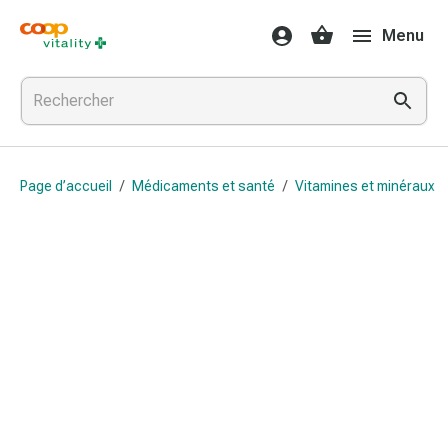
Médicaments
Menu
et
santé
Grippe
et
Refroidissement
Pastilles
Page d’accueil
/
Médicaments et santé
/
Vitamines et minéraux
/
pour
la
gorge
Médicaments
contre
la
grippe
et
le
rhume
Maux