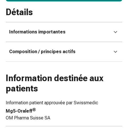
de
pansement,
Détails
tapes
et
accessoires
Informations importantes
Pansements
tubulaires
et
Composition / principes actifs
filets
Matériel
de
Information destinée aux
pansement
Brûlures
patients
et
coups
Information patient approuvée par Swissmedic
de
®
soleil
Mg5-Oraleff
Kits
OM Pharma Suisse SA
de