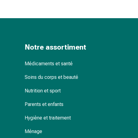
changement
de
pansements
Pansements
adhésifs
Traitement
Notre assortiment
des
plaies
Sprays
Médicaments et santé
pour
Soins du corps et beauté
les
plaies
Nutrition et sport
Bandes
de
Parents et enfants
fermeture
de
Hygiène et traitement
plaies
et
Ménage
adhésifs