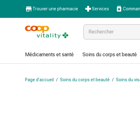
Médicaments
Trouver une pharmacie
Services
Command
et
santé
Grippe
et
Refroidissement
Pastilles
Médicaments et santé
Soins du corps et beauté
pour
la
gorge
Page d’accueil
/
Soins du corps et beauté
/
Soins du vi
Médicaments
contre
la
grippe
et
le
rhume
Maux