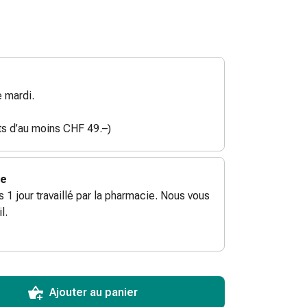
 mardi.
ats d’au moins CHF 49.–)
ie
ès 1 jour travaillé par la pharmacie. Nous vous
l.
ToCartQuantityControlInstruction
ticle à ajouter au panier.
male commandable pour cet article.
utres unités de cet article en stock
Ajouter au panier