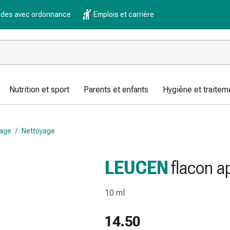
es avec ordonnance
Emplois et carrière
Nutrition et sport
Parents et enfants
Hygiène et traitem
sage
/
Nettoyage
LEUCEN
flacon a
10 ml
14.50