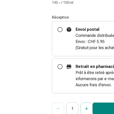
145.– / 100 ml
Réception
Envoi postal
Commande distribuée
Envoi : CHF 5.95
(Gratuit pour les ach
Retrait en pharmac
Prêt à être retiré apr
informerons par e-mai
Aucuns frais d’envoi.
ProductDetailPage.Aria.Add
Indiquer le nombre d’unités de cet ar
Vous avez atteint la quantité maxi
Nous n’avons momentanément pas d’a