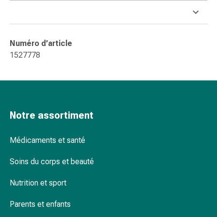
circulatoires
Arrêt
du
tabac
Numéro d’article
Troubles
1527778
veineux
Coagulation
du
sang
Troubles
Notre assortiment
du
nerf
Médicaments et santé
cardiaque
Troubles
Soins du corps et beauté
de
la
Nutrition et sport
mémoire
et
Parents et enfants
de