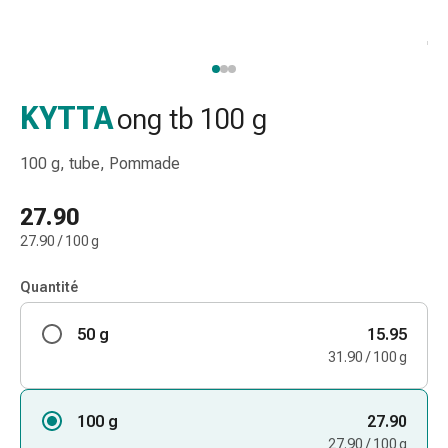
de
gorge
Toux
et
bronchite
KYTTA
ong tb 100 g
Inhalateurs
et
100 g, tube, Pommade
accessoires
Nettoyeur
27.90
de
27.90 / 100 g
nez
Mouchoirs
Quantité
en
papier
50 g
15.95
Rhume
31.90 / 100 g
Soins
des
plaies
100 g
27.90
et
27.90 / 100 g