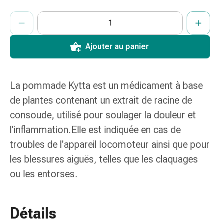
de
pansement,
ProductDetailPage.Aria.AddToCartQuantityControlInst
Indiquer le nombre d’unités de cet article à ajouter au panier.
Vous avez atteint la quantité maximale commandable pour cet 
Nous n’avons momentanément pas d’autres unités de cet artic
tapes
et
Ajouter au panier
accessoires
Pansements
tubulaires
et
La pommade Kytta est un médicament à base
filets
de plantes contenant un extrait de racine de
Matériel
consoude, utilisé pour soulager la douleur et
de
l’inflammation.
Elle est indiquée en cas de
pansement
Brûlures
troubles de l’appareil locomoteur ainsi que pour
et
les blessures aiguës, telles que les claquages
coups
ou les entorses.
de
soleil
Kits
Détails
de