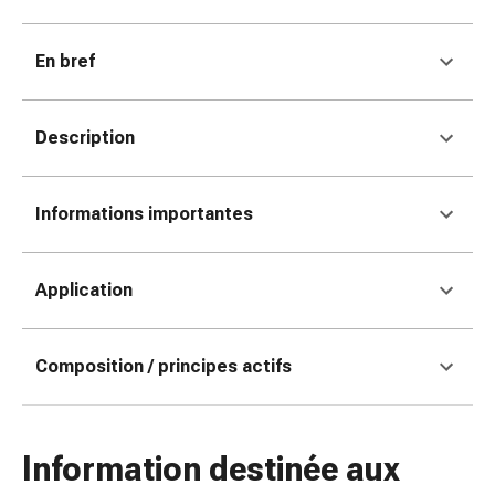
changement
de
En bref
pansements
Pansements
adhésifs
Description
Traitement
des
plaies
Informations importantes
Sprays
pour
les
Application
plaies
Bandes
de
Composition / principes actifs
fermeture
de
plaies
Information destinée aux
et
adhésifs