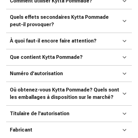
Inflammation
Comment utiliser Kytta Pommade?
des
yeux
Quels effets secondaires Kytta Pommade
Pansements
peut-il provoquer?
pour
les
À quoi faut-il encore faire attention?
yeux
Hygiène
Que contient Kytta Pommade?
des
yeux
Numéro d'autorisation
Cœur
et
Circulation
Où obtenez-vous Kytta Pommade? Quels sont
Thérapie
les emballages à disposition sur le marché?
cardiaque
Bas
Titulaire de l'autorisation
de
contention
Fabricant
Troubles