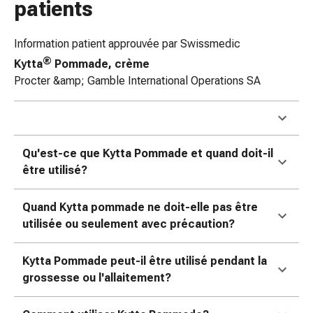
patients
Pommade
à
Information patient approuvée par Swissmedic
tirer
®
Tampons
Kytta
Pommade, crème
médicaux
Procter &amp; Gamble International Operations SA
Oreilles
et
yeux
Troubles
Qu'est-ce que Kytta Pommade et quand doit-il
de
être utilisé?
l'oreille
Soins
Quand Kytta pommade ne doit-elle pas être
des
utilisée ou seulement avec précaution?
oreilles
Gouttes
Kytta Pommade peut-il être utilisé pendant la
pour
grossesse ou l'allaitement?
les
yeux