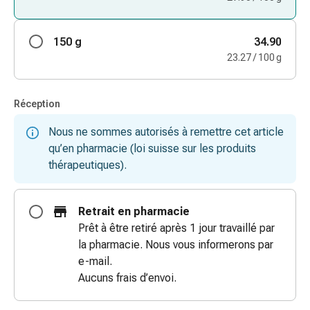
des
brûlures
150 g
34.90
Bandes
23.27 / 100 g
élastiques
Compresses
Pansements
Réception
pour
les
Nous ne sommes autorisés à remettre cet article
doigts
qu’en pharmacie (loi suisse sur les produits
Pansements
thérapeutiques).
de
fixation
Retrait en pharmacie
Gazes
Prêt à être retiré après 1 jour travaillé par
Bandes
la pharmacie. Nous vous informerons par
de
e-mail.
compression
Aucuns frais d’envoi.
Pansements
Bandes