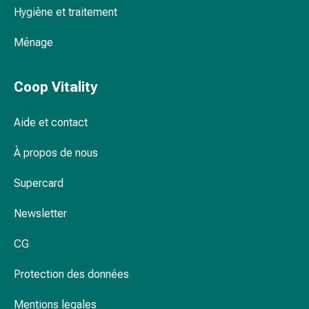
Hygiène et traitement
la
concentration
Ménage
Allergies
et
rhume
Coop Vitality
des
foins
Aide et contact
Antiallergiques
Peau
À propos de nous
Nez
Gastro-
Supercard
intestinal
Diarrhée
Newsletter
Hémorroïdes
CG
Brûlures
d'estomac
Protection des données
Nausées
et
Mentions legales