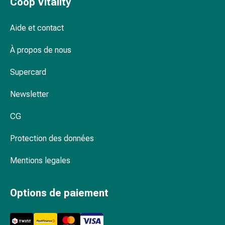
Coop Vitality
Inflammation
des
yeux
Aide et contact
Pansements
pour
À propos de nous
les
Supercard
yeux
Hygiène
Newsletter
des
yeux
CG
Cœur
et
Protection des données
Circulation
Thérapie
Mentions legales
cardiaque
Bas
Options de paiement
de
contention
Troubles