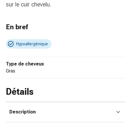
de
sur le cuir chevelu.
pansement,
tapes
et
En bref
accessoires
Pansements
tubulaires
Hypoallergénique
et
filets
Type de cheveux
Matériel
gras
de
pansement
Brûlures
Détails
et
coups
de
Description
soleil
Kits
de