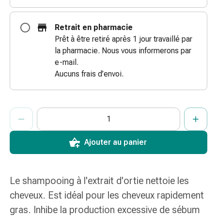
des
brûlures
Retrait en pharmacie
Bandes
Prêt à être retiré après 1 jour travaillé par
élastiques
la pharmacie. Nous vous informerons par
Compresses
e-mail.
Pansements
Aucuns frais d’envoi.
pour
les
doigts
ProductDetailPage.Aria.AddToCartQuantityControlInst
Indiquer le nombre d’unités de cet article à ajouter au panier.
Vous avez atteint la quantité maximale commandable pour cet 
Nous n’avons momentanément pas d’autres unités de cet artic
Pansements
de
fixation
Ajouter au panier
Gazes
Bandes
de
Le shampooing à l'extrait d'ortie nettoie les
compression
cheveux. Est idéal pour les cheveux rapidement
Pansements
Bandes
gras. Inhibe la production excessive de sébum