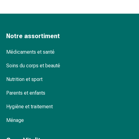
Pommade
à
tirer
Tampons
Notre assortiment
médicaux
Oreilles
et
Médicaments et santé
yeux
Troubles
Soins du corps et beauté
de
Nutrition et sport
l'oreille
Soins
Parents et enfants
des
oreilles
Hygiène et traitement
Gouttes
pour
Ménage
les
yeux