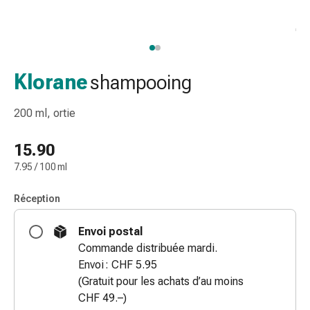
de
gorge
Toux
et
bronchite
Klorane
shampooing
Inhalateurs
et
200 ml, ortie
accessoires
Nettoyeur
15.90
de
7.95 / 100 ml
nez
Mouchoirs
Réception
en
papier
Envoi postal
Rhume
Commande distribuée mardi.
Soins
Envoi : CHF 5.95
des
(Gratuit pour les achats d’au moins
plaies
CHF 49.–)
et