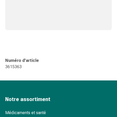
Pommade
à
tirer
Tampons
médicaux
Oreilles
et
yeux
Troubles
Numéro d’article
de
3615363
l'oreille
Soins
des
oreilles
Gouttes
Notre assortiment
pour
les
yeux
Médicaments et santé