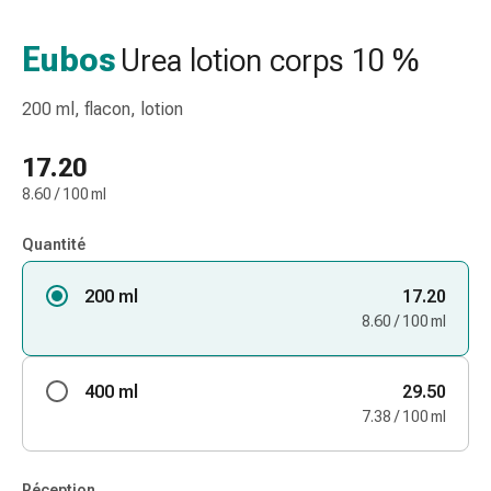
de
gorge
Eubos
Urea lotion corps 10 %
Toux
et
200 ml, flacon, lotion
bronchite
Inhalateurs
17.20
et
8.60 / 100 ml
accessoires
Nettoyeur
Quantité
de
nez
200 ml
17.20
Mouchoirs
8.60 / 100 ml
en
papier
Rhume
400 ml
29.50
Soins
7.38 / 100 ml
des
plaies
et
Réception