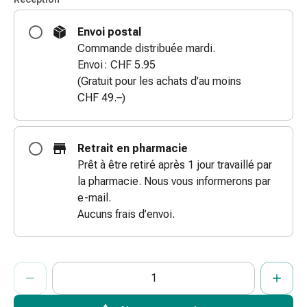
des
brûlures
Envoi postal
Bandes
Commande distribuée mardi.
élastiques
Envoi : CHF 5.95
Compresses
(Gratuit pour les achats d’au moins
Pansements
CHF 49.–)
pour
les
doigts
Retrait en pharmacie
Pansements
Prêt à être retiré après 1 jour travaillé par
de
la pharmacie. Nous vous informerons par
fixation
e-mail.
Gazes
Aucuns frais d’envoi.
Bandes
de
compression
ProductDetailPage.Aria.AddToCartQuantityControlInst
Indiquer le nombre d’unités de cet article à ajouter au panier.
Vous avez atteint la quantité maximale commandable pour cet 
Nous n’avons momentanément pas d’autres unités de cet artic
Pansements
Bandes