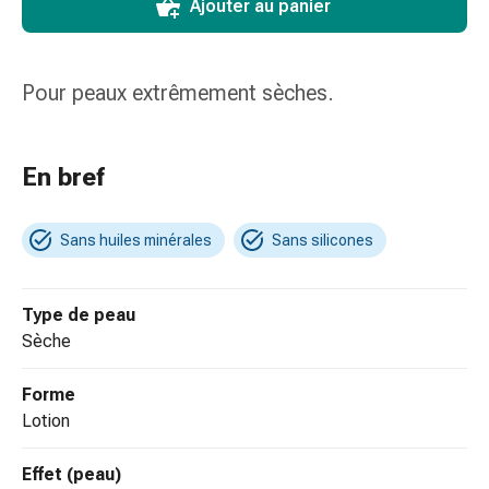
de
Ajouter au panier
pansement,
tapes
et
Pour peaux extrêmement sèches.
accessoires
Pansements
tubulaires
En bref
et
filets
Matériel
Sans huiles minérales
Sans silicones
de
pansement
Type de peau
Brûlures
sèche
et
coups
Forme
de
lotion
soleil
Kits
Effet (peau)
de