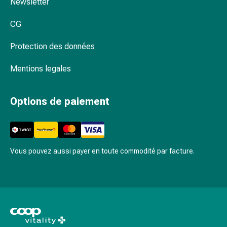
Newsletter
circulatoires
Arrêt
CG
du
tabac
Protection des données
Troubles
veineux
Mentions legales
Coagulation
du
Options de paiement
sang
Troubles
du
nerf
cardiaque
Vous pouvez aussi payer en toute commodité par facture.
Troubles
de
la
mémoire
et
de