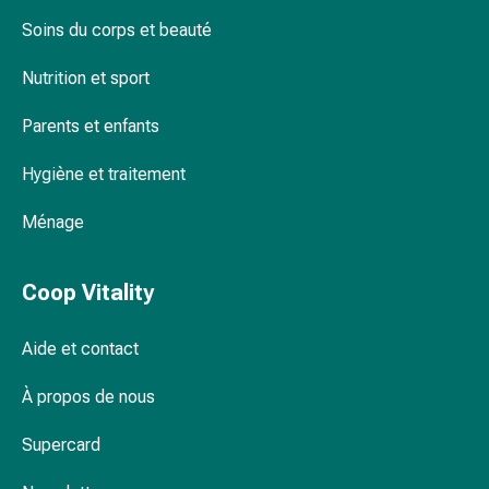
Inflammation
des
Soins du corps et beauté
yeux
Nutrition et sport
Pansements
pour
Parents et enfants
les
yeux
Hygiène et traitement
Hygiène
des
Ménage
yeux
Cœur
Coop Vitality
et
Circulation
Thérapie
Aide et contact
cardiaque
Bas
À propos de nous
de
Supercard
contention
Troubles