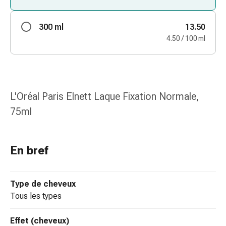
des
brûlures
300 ml
13.50
Bandes
4.50 / 100 ml
élastiques
Compresses
Pansements
pour
les
L'Oréal Paris Elnett Laque Fixation Normale,
doigts
75ml
Pansements
de
fixation
En bref
Gazes
Bandes
de
Type de cheveux
compression
tous les types
Pansements
Bandes
Effet (cheveux)