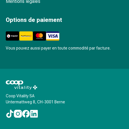
Mentions legales
circulatoires
Arrêt
du
Options de paiement
tabac
Troubles
veineux
Coagulation
Vous pouvez aussi payer en toute commodité par facture.
du
sang
Troubles
du
nerf
cardiaque
Troubles
Coop Vitality SA
de
Untermattweg 8, CH-3001 Berne
la
mémoire
et
de