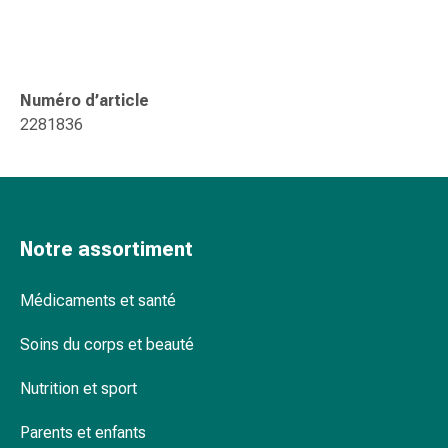
Pommade
à
tirer
Tampons
Numéro d’article
médicaux
2281836
Oreilles
et
yeux
Troubles
de
Notre assortiment
l'oreille
Soins
Médicaments et santé
des
oreilles
Soins du corps et beauté
Gouttes
pour
Nutrition et sport
les
yeux
Parents et enfants