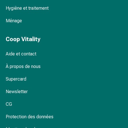
Inflammation
des
Hygiène et traitement
yeux
Ménage
Pansements
pour
les
Coop Vitality
yeux
Hygiène
Aide et contact
des
yeux
À propos de nous
Cœur
et
Supercard
Circulation
Thérapie
Newsletter
cardiaque
Bas
CG
de
Protection des données
contention
Troubles