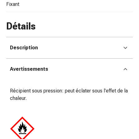
de
fixant
pansement,
tapes
et
Détails
accessoires
Pansements
tubulaires
Description
et
filets
Matériel
Avertissements
de
pansement
Brûlures
Récipient sous pression: peut éclater sous l'effet de la
et
chaleur.
coups
de
soleil
Kits
de