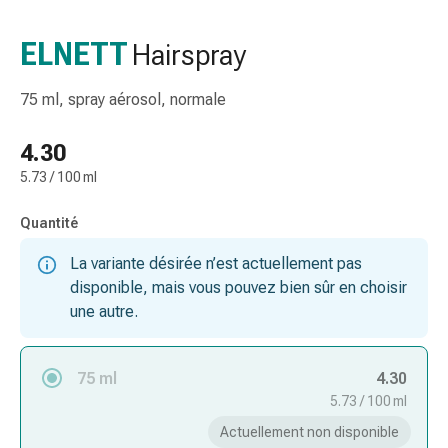
de
gorge
ELNETT
Hairspray
Toux
et
75 ml, spray aérosol, normale
bronchite
Inhalateurs
4.30
et
5.73 / 100 ml
accessoires
Nettoyeur
Quantité
de
nez
La variante désirée n’est actuellement pas
Mouchoirs
disponible, mais vous pouvez bien sûr en choisir
en
une autre.
papier
Rhume
Soins
75 ml
4.30
des
5.73 / 100 ml
plaies
Actuellement non disponible
et