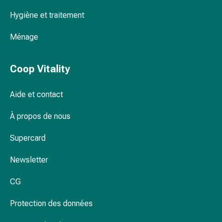
Pommade
Hygiène et traitement
à
tirer
Ménage
Tampons
médicaux
Coop Vitality
Oreilles
et
yeux
Aide et contact
Troubles
À propos de nous
de
l'oreille
Supercard
Soins
des
Newsletter
oreilles
Gouttes
CG
pour
les
Protection des données
yeux