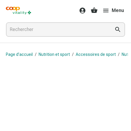
Médicaments
Menu
et
santé
Grippe
et
Refroidissement
Pastilles
Page d’accueil
/
Nutrition et sport
/
Accessoires de sport
/
Nutri
pour
la
gorge
Médicaments
contre
la
grippe
et
le
rhume
Maux