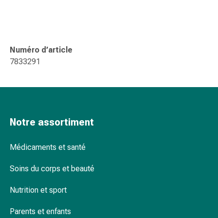
changement
de
pansements
Pansements
Numéro d’article
adhésifs
7833291
Traitement
des
plaies
Sprays
pour
Notre assortiment
les
plaies
Bandes
Médicaments et santé
de
Soins du corps et beauté
fermeture
de
Nutrition et sport
plaies
et
Parents et enfants
adhésifs