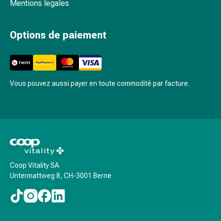
Inflammation
Mentions legales
des
yeux
Options de paiement
Pansements
pour
les
yeux
Vous pouvez aussi payer en toute commodité par facture.
Hygiène
des
yeux
Cœur
et
Circulation
Thérapie
Coop Vitality SA
cardiaque
Untermattweg 8, CH-3001 Berne
Bas
de
contention
Troubles