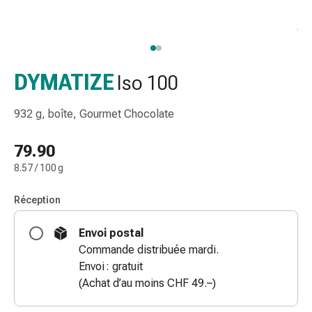
de
gorge
Toux
et
bronchite
DYMATIZE
Iso 100
Inhalateurs
et
932 g, boîte, Gourmet Chocolate
accessoires
Nettoyeur
79.90
de
8.57 / 100 g
nez
Mouchoirs
Réception
en
papier
Envoi postal
Rhume
Commande distribuée mardi.
Soins
Envoi : gratuit
des
(Achat d’au moins CHF 49.–)
plaies
et