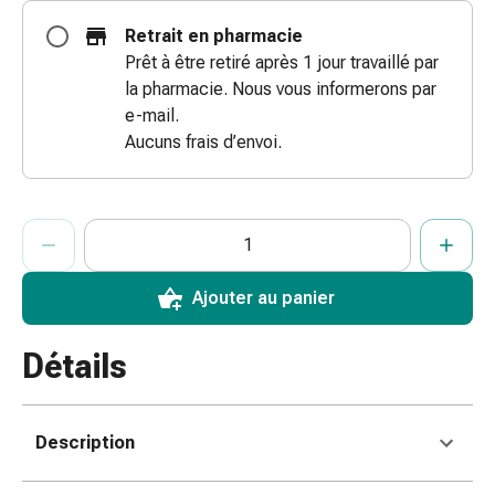
des
Retrait en pharmacie
brûlures
Prêt à être retiré après 1 jour travaillé par
Bandes
la pharmacie. Nous vous informerons par
élastiques
e-mail.
Compresses
Aucuns frais d’envoi.
Pansements
pour
les
ProductDetailPage.Aria.AddToCartQuantityControlInst
Indiquer le nombre d’unités de cet article à ajouter au panier.
Vous avez atteint la quantité maximale commandable pour cet 
Nous n’avons momentanément pas d’autres unités de cet artic
doigts
Pansements
de
Ajouter au panier
fixation
Gazes
Détails
Bandes
de
compression
Description
Pansements
Bandes