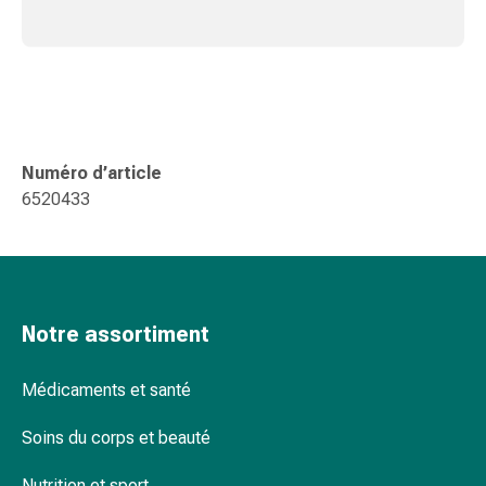
Pommade
à
tirer
Tampons
médicaux
Oreilles
Numéro d’article
et
6520433
yeux
Troubles
de
l'oreille
Soins
Notre assortiment
des
oreilles
Gouttes
Médicaments et santé
pour
les
Soins du corps et beauté
yeux
Nutrition et sport