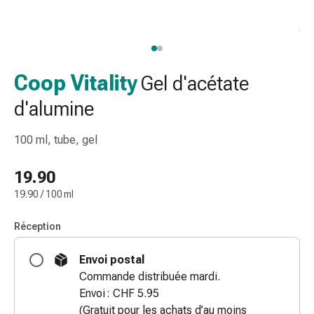
de
gorge
Toux
et
bronchite
Coop Vitality
Gel d'acétate
Inhalateurs
d'alumine
et
accessoires
100 ml, tube, gel
Nettoyeur
de
19.90
nez
Mouchoirs
19.90 / 100 ml
en
papier
Réception
Rhume
Soins
Envoi postal
des
Commande distribuée mardi.
plaies
Envoi : CHF 5.95
et
(Gratuit pour les achats d’au moins