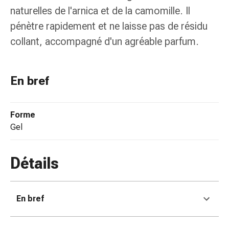
de
naturelles de l'arnica et de la camomille. Il
pansement,
pénètre rapidement et ne laisse pas de résidu
tapes
et
collant, accompagné d'un agréable parfum.
accessoires
Pansements
tubulaires
En bref
et
filets
Matériel
Forme
de
gel
pansement
Brûlures
Détails
et
coups
de
soleil
En bref
Kits
de