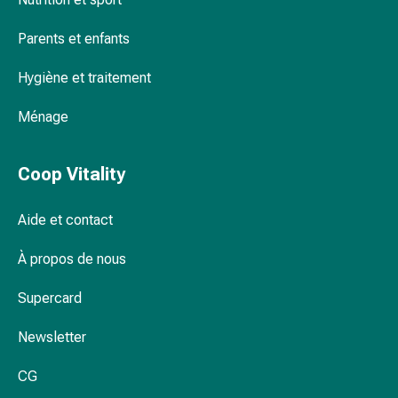
Inflammation
des
Parents et enfants
yeux
Pansements
Hygiène et traitement
pour
les
Ménage
yeux
Hygiène
Coop Vitality
des
yeux
Cœur
Aide et contact
et
Circulation
À propos de nous
Thérapie
Supercard
cardiaque
Bas
Newsletter
de
contention
CG
Troubles