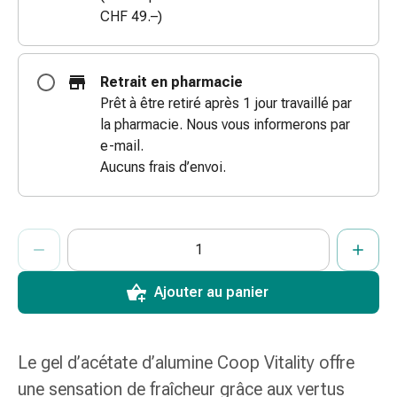
des
CHF 49.–)
brûlures
Bandes
élastiques
Retrait en pharmacie
Compresses
Prêt à être retiré après 1 jour travaillé par
Pansements
la pharmacie. Nous vous informerons par
pour
e-mail.
les
Aucuns frais d’envoi.
doigts
Pansements
de
ProductDetailPage.Aria.AddToCartQuantityControlInst
Indiquer le nombre d’unités de cet article à ajouter au panier.
Vous avez atteint la quantité maximale commandable pour cet 
Nous n’avons momentanément pas d’autres unités de cet artic
fixation
Gazes
Ajouter au panier
Bandes
de
compression
Pansements
Le gel d’acétate d’alumine Coop Vitality offre
Bandes
une sensation de fraîcheur grâce aux vertus