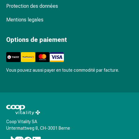
circulatoires
Protection des données
Arrêt
du
Mentions legales
tabac
Troubles
Options de paiement
veineux
Troubles
du
nerf
cardiaque
Vous pouvez aussi payer en toute commodité par facture.
Troubles
de
la
mémoire
et
de
Coop Vitality SA
la
Untermattweg 8, CH-3001 Berne
concentration
Allergies