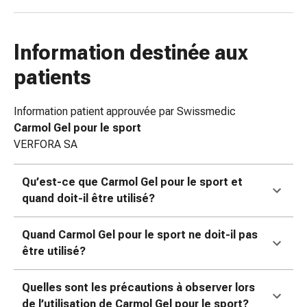
de
pansement,
tapes
Information destinée aux
et
accessoires
patients
Pansements
tubulaires
Information patient approuvée par Swissmedic
et
Carmol Gel pour le sport
filets
VERFORA SA
Matériel
de
Qu’est-ce que Carmol Gel pour le sport et
pansement
quand doit-il être utilisé?
Brûlures
et
coups
Quand Carmol Gel pour le sport ne doit-il pas
de
être utilisé?
soleil
Kits
Quelles sont les précautions à observer lors
de
de l’utilisation de Carmol Gel pour le sport?