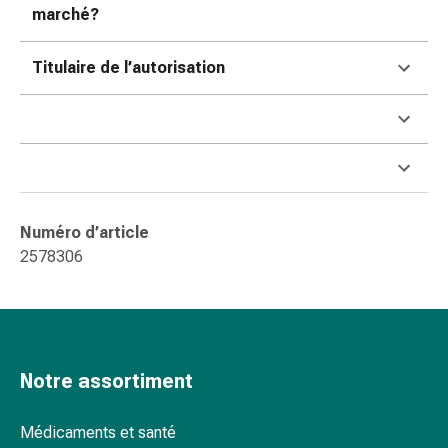
marché?
Pommade
à
tirer
Titulaire de l’autorisation
Tampons
médicaux
Oreilles
et
yeux
Troubles
Numéro d’article
de
2578306
l'oreille
Soins
des
oreilles
Gouttes
Notre assortiment
pour
les
yeux
Médicaments et santé