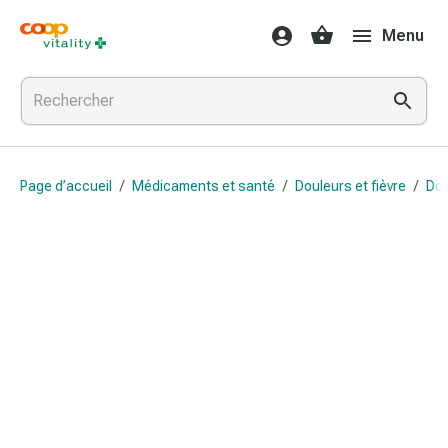
Médicaments
Menu
et
santé
Grippe
et
Refroidissement
Pastilles
Page d’accueil
/
Médicaments et santé
/
Douleurs et fièvre
/
Dou
pour
la
gorge
Médicaments
contre
la
grippe
et
le
rhume
Maux