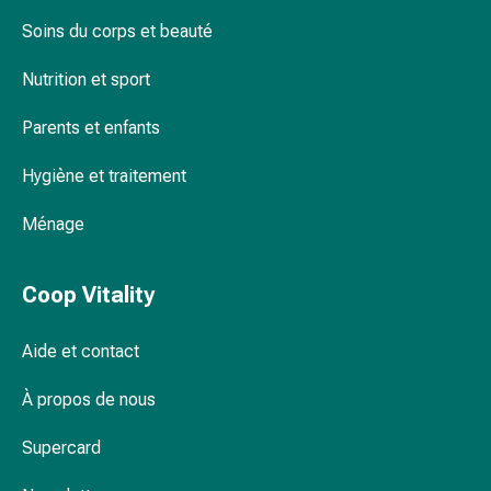
Inflammation
des
Soins du corps et beauté
yeux
Nutrition et sport
Pansements
pour
Parents et enfants
les
yeux
Hygiène et traitement
Hygiène
des
Ménage
yeux
Cœur
Coop Vitality
et
Circulation
Thérapie
Aide et contact
cardiaque
Bas
À propos de nous
de
Supercard
contention
Troubles