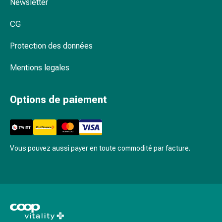
Newsletter
circulatoires
Arrêt
CG
du
tabac
Protection des données
Troubles
veineux
Mentions legales
Coagulation
du
Options de paiement
sang
Troubles
du
nerf
cardiaque
Vous pouvez aussi payer en toute commodité par facture.
Troubles
de
la
mémoire
et
de