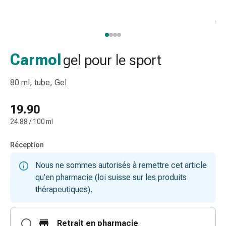
de
gorge
Toux
et
bronchite
Carmol
gel pour le sport
Inhalateurs
et
80 ml, tube, Gel
accessoires
Nettoyeur
19.90
de
24.88 / 100 ml
nez
Mouchoirs
Réception
en
papier
Nous ne sommes autorisés à remettre cet article
Rhume
qu’en pharmacie (loi suisse sur les produits
Soins
thérapeutiques).
des
plaies
et
Retrait en pharmacie