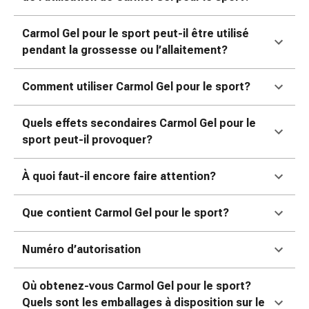
changement
de
Carmol Gel pour le sport peut-il être utilisé
pansements
pendant la grossesse ou l’allaitement?
Pansements
adhésifs
Comment utiliser Carmol Gel pour le sport?
Traitement
des
Quels effets secondaires Carmol Gel pour le
plaies
sport peut-il provoquer?
Sprays
pour
les
À quoi faut-il encore faire attention?
plaies
Bandes
Que contient Carmol Gel pour le sport?
de
fermeture
Numéro d’autorisation
de
plaies
Où obtenez-vous Carmol Gel pour le sport?
et
Quels sont les emballages à disposition sur le
adhésifs