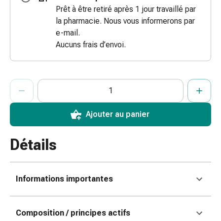
des
Prêt à être retiré après 1 jour travaillé par
brûlures
la pharmacie. Nous vous informerons par
e-mail.
Bandes
Aucuns frais d’envoi.
élastiques
Compresses
Pansements
pour
ProductDetailPage.Aria.AddToCartQuantityControlInst
Indiquer le nombre d’unités de cet article à ajouter au panier.
Vous avez atteint la quantité maximale commandable pour cet 
Nous n’avons momentanément pas d’autres unités de cet artic
les
doigts
Ajouter au panier
Pansements
de
fixation
Détails
Gazes
Bandes
de
Informations importantes
compression
Pansements
Bandes
Composition / principes actifs