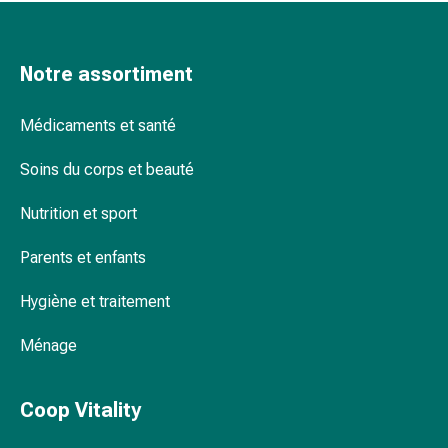
de
pansement,
tapes
Notre assortiment
et
accessoires
Pansements
Médicaments et santé
tubulaires
Soins du corps et beauté
et
filets
Nutrition et sport
Matériel
de
Parents et enfants
pansement
Brûlures
Hygiène et traitement
et
coups
Ménage
de
soleil
Coop Vitality
Kits
de