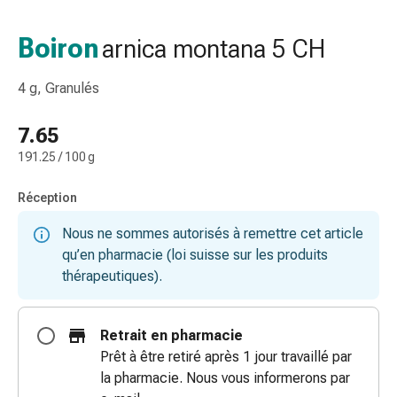
de
gorge
Boiron
arnica montana 5 CH
Toux
et
4 g, Granulés
bronchite
Inhalateurs
7.65
et
191.25 / 100 g
accessoires
Nettoyeur
Réception
de
nez
Nous ne sommes autorisés à remettre cet article
Mouchoirs
qu’en pharmacie (loi suisse sur les produits
en
thérapeutiques).
papier
Rhume
Soins
Retrait en pharmacie
des
Prêt à être retiré après 1 jour travaillé par
plaies
la pharmacie. Nous vous informerons par
et