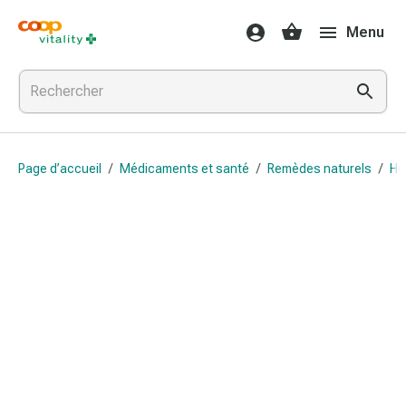
Médicaments
Menu
et
santé
Grippe
et
Refroidissement
Pastilles
Page d’accueil
/
Médicaments et santé
/
Remèdes naturels
/
Ho
pour
la
gorge
Médicaments
contre
la
grippe
et
le
rhume
Maux