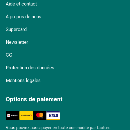
changement
Aide et contact
de
À propos de nous
pansements
Pansements
Supercard
adhésifs
Traitement
Newsletter
des
plaies
CG
Sprays
pour
Protection des données
les
plaies
Mentions legales
Bandes
de
Options de paiement
fermeture
de
plaies
et
Vous pouvez aussi payer en toute commodité par facture.
adhésifs