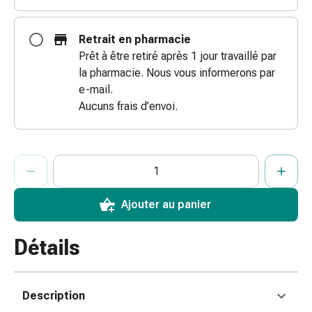
des
brûlures
Retrait en pharmacie
Bandes
Prêt à être retiré après 1 jour travaillé par
élastiques
la pharmacie. Nous vous informerons par
Compresses
e-mail.
Pansements
Aucuns frais d’envoi.
pour
les
doigts
ProductDetailPage.Aria.AddToCartQuantityControlInst
Indiquer le nombre d’unités de cet article à ajouter au panier.
Vous avez atteint la quantité maximale commandable pour cet 
Nous n’avons momentanément pas d’autres unités de cet artic
Pansements
de
fixation
Ajouter au panier
Gazes
Bandes
Détails
de
compression
Pansements
Description
Bandes