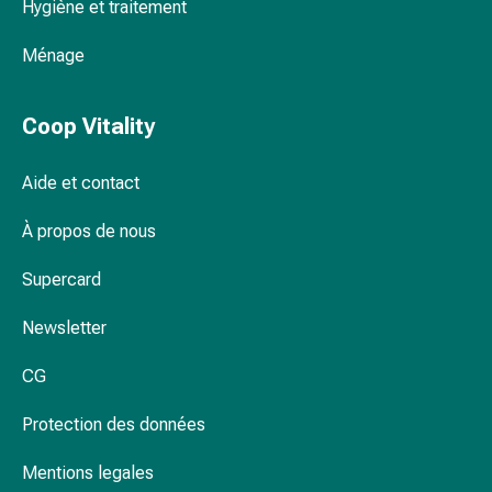
Hygiène et traitement
Pommade
à
Ménage
tirer
Tampons
Coop Vitality
médicaux
Oreilles
et
Aide et contact
yeux
À propos de nous
Troubles
de
Supercard
l'oreille
Soins
Newsletter
des
oreilles
CG
Gouttes
pour
Protection des données
les
yeux
Mentions legales