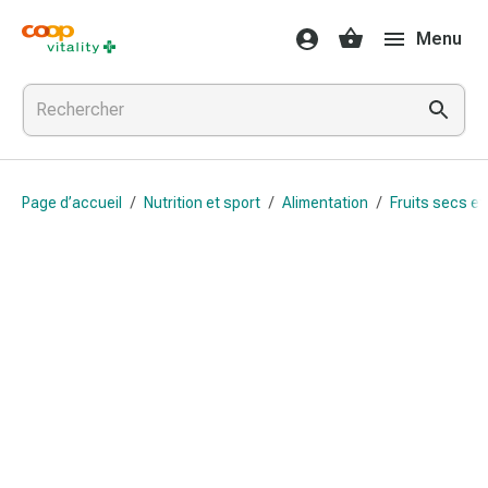
Médicaments
Menu
et
santé
Grippe
et
Refroidissement
Pastilles
Page d’accueil
/
Nutrition et sport
/
Alimentation
/
Fruits secs et
pour
la
gorge
Médicaments
contre
la
grippe
et
le
rhume
Maux