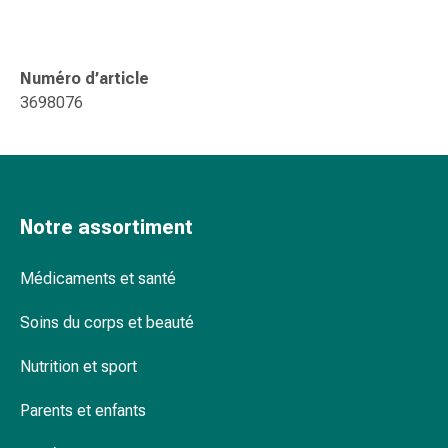
changement
de
pansements
Numéro d’article
Pansements
3698076
adhésifs
Traitement
des
plaies
Sprays
Notre assortiment
pour
les
plaies
Médicaments et santé
Bandes
Soins du corps et beauté
de
fermeture
Nutrition et sport
de
plaies
Parents et enfants
et
adhésifs