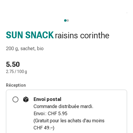
de
gorge
Toux
et
bronchite
SUN SNACK
raisins corinthe
Inhalateurs
et
200 g, sachet, bio
accessoires
Nettoyeur
5.50
de
2.75 / 100 g
nez
Mouchoirs
Réception
en
papier
Envoi postal
Rhume
Commande distribuée mardi.
Soins
Envoi : CHF 5.95
des
(Gratuit pour les achats d’au moins
plaies
CHF 49.–)
et