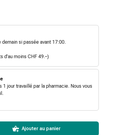
demain si passée avant 17:00.
ats d’au moins CHF 49.–)
ie
ès 1 jour travaillé par la pharmacie. Nous vous
l.
ToCartQuantityControlInstruction
ticle à ajouter au panier.
male commandable pour cet article.
utres unités de cet article en stock
Ajouter au panier