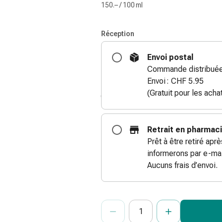
150.– / 100 ml
Réception
Envoi postal
Commande distribuée 
Envoi : CHF 5.95
(Gratuit pour les ach
Retrait en pharmac
Prêt à être retiré apr
informerons par e-mai
Aucuns frais d’envoi.
ProductDetailPage.Aria.Add
Indiquer le nombre d’unités de cet ar
Vous avez atteint la quantité maxi
Nous n’avons momentanément pas d’a