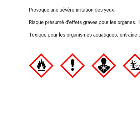
de
pansement,
Provoque une sévère irritation des yeux.
tapes
Risque présumé d'effets graves pour les organes. 1.
et
accessoires
Toxique pour les organismes aquatiques, entraîne d
Pansements
tubulaires
et
filets
Matériel
de
pansement
Brûlures
et
coups
de
soleil
Kits
de