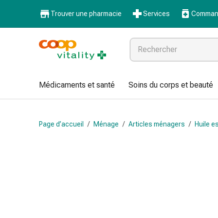
Médicaments
Trouver une pharmacie
Services
Command
et
santé
Grippe
et
Refroidissement
Pastilles
Médicaments et santé
Soins du corps et beauté
pour
la
gorge
Page d’accueil
/
Ménage
/
Articles ménagers
/
Huile e
Médicaments
contre
la
grippe
et
le
rhume
Maux