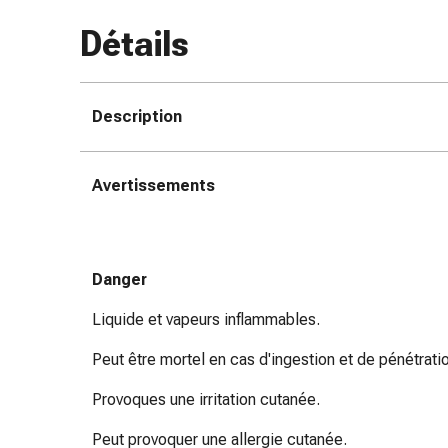
des
Détails
brûlures
Bandes
élastiques
Compresses
Description
Pansements
pour
Avertissements
les
doigts
Pansements
de
Danger
fixation
Gazes
Liquide et vapeurs inflammables.
Bandes
de
Peut être mortel en cas d'ingestion et de pénétratio
compression
Provoques une irritation cutanée.
Pansements
Bandes
Peut provoquer une allergie cutanée.