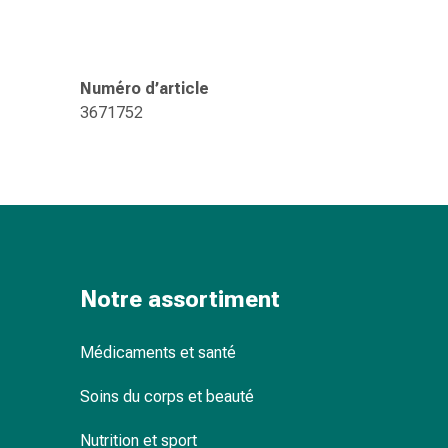
Pommade
à
tirer
Numéro d’article
Tampons
3671752
médicaux
Oreilles
et
yeux
Troubles
de
l'oreille
Soins
Notre assortiment
des
oreilles
Médicaments et santé
Gouttes
pour
Soins du corps et beauté
les
yeux
Nutrition et sport