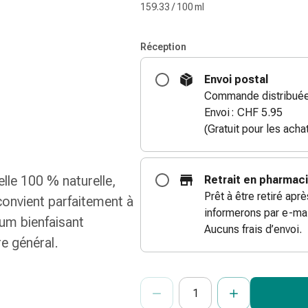
159.33 / 100 ml
Réception
Envoi postal
Commande distribuée 
Envoi : CHF 5.95
(Gratuit pour les ach
lle 100 % naturelle,
Retrait en pharmac
Prêt à être retiré apr
 convient parfaitement à
informerons par e-mai
um bienfaisant
Aucuns frais d’envoi.
re général.
ProductDetailPage.Aria.Add
Indiquer le nombre d’unités de cet ar
Vous avez atteint la quantité maxi
Nous n’avons momentanément pas d’a