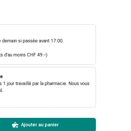
demain si passée avant 17:00.
ats d’au moins CHF 49.–)
ie
ès 1 jour travaillé par la pharmacie. Nous vous
l.
ToCartQuantityControlInstruction
ticle à ajouter au panier.
male commandable pour cet article.
utres unités de cet article en stock
Ajouter au panier