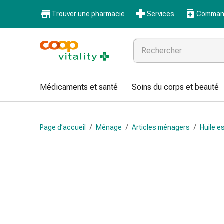
Médicaments
Trouver une pharmacie
Services
Command
et
santé
Grippe
et
Refroidissement
Pastilles
Médicaments et santé
Soins du corps et beauté
pour
la
gorge
Page d’accueil
/
Ménage
/
Articles ménagers
/
Huile e
Médicaments
contre
la
grippe
et
le
rhume
Maux