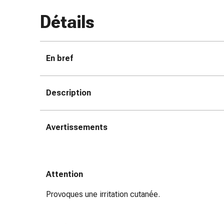
des
Détails
brûlures
Bandes
élastiques
Compresses
En bref
Pansements
pour
Description
les
doigts
Pansements
Avertissements
de
fixation
Gazes
Bandes
Attention
de
compression
Provoques une irritation cutanée.
Pansements
Bandes