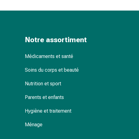
Pommade
à
tirer
Tampons
médicaux
Notre assortiment
Oreilles
et
Médicaments et santé
yeux
Troubles
Soins du corps et beauté
de
l'oreille
Nutrition et sport
Soins
des
Parents et enfants
oreilles
Gouttes
Hygiène et traitement
pour
Ménage
les
yeux