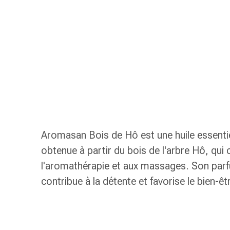
de
gorge
Toux
et
bronchite
Inhalateurs
et
accessoires
Nettoyeur
de
nez
Aromasan Bois de Hô est une huile essentie
Mouchoirs
obtenue à partir du bois de l'arbre Hô, qui
en
l'aromathérapie et aux massages. Son parf
papier
Rhume
contribue à la détente et favorise le bien-êt
Soins
des
plaies
et