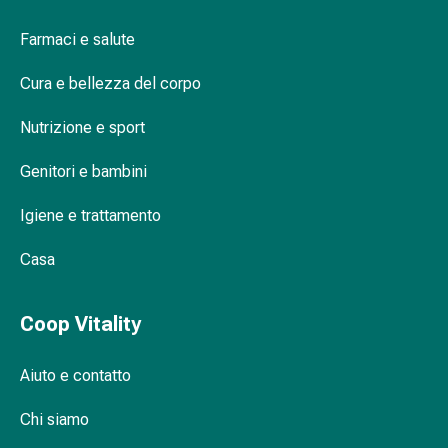
delle
ferite
Farmaci e salute
Spray
per
Cura e bellezza del corpo
ferite
Nutrizione e sport
Strisce
e
Genitori e bambini
adesivi
per
Igiene e trattamento
la
chiusura
Casa
delle
ferite
Coop Vitality
Unguento
per
il
Aiuto e contatto
tiraggio
Tamponi
Chi siamo
medicali