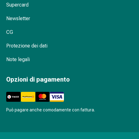
Supercard
Orecchie
e
Newsletter
occhi
Disturbi
CG
dell'orecchio
Cura
Protezione dei dati
delle
orecchie
Note legali
Gocce
oculari
Opzioni di pagamento
Infiammazione
degli
occhi
Bende
per
Può pagare anche comodamente con fattura.
gli
occhi
Igiene