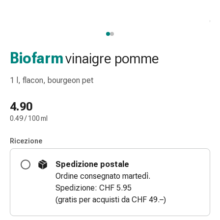
gola
Tosse
e
bronchite
Inalatori
Biofarm
vinaigre pomme
e
accessori
1 l, flacon, bourgeon pet
Detergente
per
4.90
il
0.49 / 100 ml
naso
Tessuti
Ricezione
Raffreddore
Cura
Spedizione postale
delle
Ordine consegnato martedì.
ferite
Spedizione: CHF 5.95
e
(gratis per acquisti da CHF 49.–)
delle
ustioni