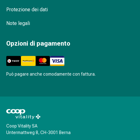
Bende
Protezione dei dati
elastiche
Compresse
Note legali
Medicazioni
per
Opzioni di pagamento
le
dita
Bende
di
fissaggio
Può pagare anche comodamente con fattura.
Garza
Bendaggi
compressivi
Medicazioni
Bende,
nastri
e
Coop Vitality SA
Untermattweg 8, CH-3001 Berna
accessori