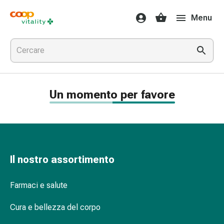
Farmaci
Menu
e
salute
Influenza
e
raffreddore
Pastiglie
Un momento per favore
per
la
gola
Farmaci
per
l'influenza
Il nostro assortimento
e
il
Farmaci e salute
raffreddore
Mal
Cura e bellezza del corpo
di