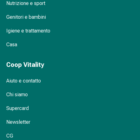
Nutrizione e sport
gola
Tosse
Genitori e bambini
e
bronchite
Igiene e trattamento
Inalatori
e
Casa
accessori
Detergente
per
Coop Vitality
il
naso
Aiuto e contatto
Tessuti
Raffreddore
Chi siamo
Cura
Supercard
delle
ferite
Newsletter
e
delle
CG
ustioni