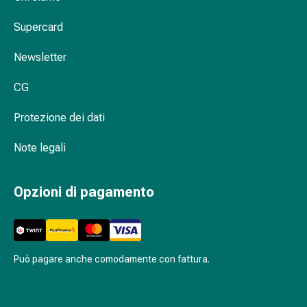
Orecchie
Supercard
e
occhi
Newsletter
Disturbi
dell'orecchio
CG
Cura
delle
Protezione dei dati
orecchie
Gocce
Note legali
oculari
Infiammazione
Opzioni di pagamento
degli
occhi
Bende
per
gli
Può pagare anche comodamente con fattura.
occhi
Igiene