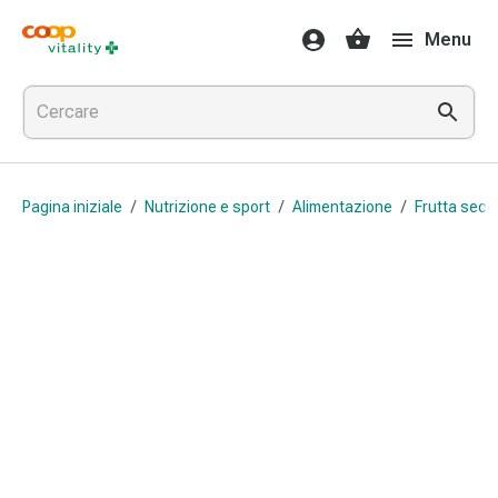
Farmaci
Menu
e
salute
Influenza
e
raffreddore
Pastiglie
Pagina iniziale
/
Nutrizione e sport
/
Alimentazione
/
Frutta secc
per
la
gola
Farmaci
per
l'influenza
e
il
raffreddore
Mal
di