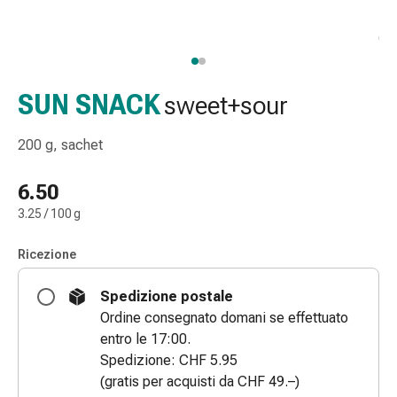
gola
Tosse
e
bronchite
Inalatori
SUN SNACK
sweet+sour
e
accessori
200 g, sachet
Detergente
per
6.50
il
3.25 / 100 g
naso
Tessuti
Ricezione
Raffreddore
Cura
Spedizione postale
delle
Ordine consegnato domani se effettuato
ferite
entro le 17:00.
e
Spedizione: CHF 5.95
delle
(gratis per acquisti da CHF 49.–)
ustioni