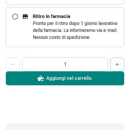
Bende
elastiche
Ritiro in farmacia
Compresse
Pronto per il ritiro dopo 1 giorno lavorativo
Medicazioni
della farmacia. La informeremo via e-mail.
per
Nessun costo di spedizione.
le
dita
Bende
ProductDetailPage.Aria.AddToCartQuantityControlInst
Indicare il numero di unità di questo articolo da aggiungere al c
Ha raggiunto la quantità massima ordinabile per questo articol
Al momento non abbiamo altre unità di questo articolo in mag
di
fissaggio
Garza
Aggiungi nel carrello
Bendaggi
compressivi
Medicazioni
Bende,
nastri
e
accessori