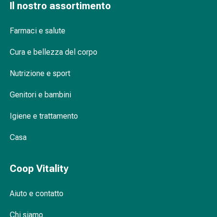
Il nostro assortimento
delle
ferite
Spray
Farmaci e salute
per
ferite
Cura e bellezza del corpo
Strisce
Nutrizione e sport
e
adesivi
Genitori e bambini
per
la
Igiene e trattamento
chiusura
delle
Casa
ferite
Unguento
Coop Vitality
per
il
tiraggio
Aiuto e contatto
Tamponi
medicali
Chi siamo