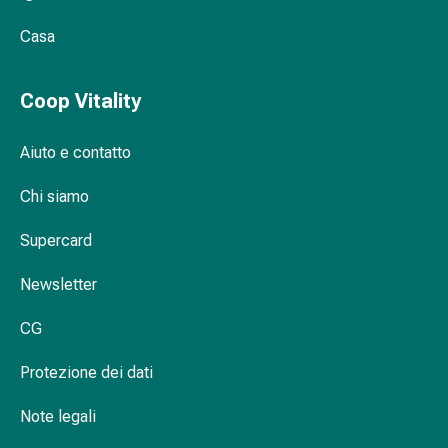
Orecchie
Casa
e
occhi
Disturbi
Coop Vitality
dell'orecchio
Cura
Aiuto e contatto
delle
orecchie
Chi siamo
Gocce
oculari
Supercard
Infiammazione
degli
Newsletter
occhi
CG
Bende
per
Protezione dei dati
gli
occhi
Note legali
Igiene