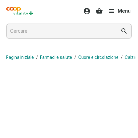
Farmaci
Menu
e
salute
Influenza
e
raffreddore
Pastiglie
Pagina iniziale
/
Farmaci e salute
/
Cuore e circolazione
/
Calze 
per
la
gola
Farmaci
per
l'influenza
e
il
raffreddore
Mal
di