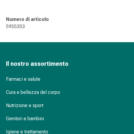
delle
ferite
Spray
Numero di articolo
per
5955353
ferite
Strisce
e
adesivi
per
Il nostro assortimento
la
chiusura
Farmaci e salute
delle
ferite
Cura e bellezza del corpo
Unguento
per
Nutrizione e sport
il
tiraggio
Genitori e bambini
Tamponi
Igiene e trattamento
medicali