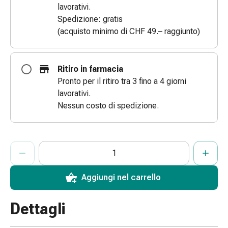
lavorativi.
Bende
Spedizione: gratis
elastiche
(acquisto minimo di CHF 49.– raggiunto)
Compresse
Medicazioni
per
Ritiro in farmacia
le
Pronto per il ritiro tra 3 fino a 4 giorni
dita
lavorativi.
Bende
Nessun costo di spedizione.
di
fissaggio
Garza
ProductDetailPage.Aria.AddToCartQuantityControlInst
Bendaggi
Indicare il numero di unità di questo articolo da aggiungere al c
Ha raggiunto la quantità massima ordinabile per questo articol
Al momento non abbiamo altre unità di questo articolo in mag
compressivi
Medicazioni
Aggiungi nel carrello
Bende,
nastri
Dettagli
e
accessori