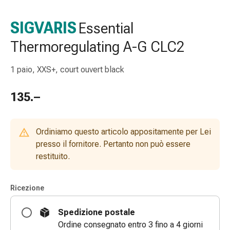
gola
Tosse
SIGVARIS
Essential
e
Thermoregulating A-G CLC2
bronchite
Inalatori
e
1 paio, XXS+, court ouvert black
accessori
Detergente
135.–
per
il
naso
Ordiniamo questo articolo appositamente per Lei
Tessuti
presso il fornitore. Pertanto non può essere
Raffreddore
restituito.
Cura
delle
Ricezione
ferite
e
Spedizione postale
delle
Ordine consegnato entro 3 fino a 4 giorni
ustioni