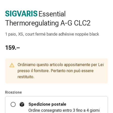
gola
Tosse
SIGVARIS
Essential
e
Thermoregulating A-G CLC2
bronchite
Inalatori
e
1 paio, XS, court fermé bande adhésive noppée black
accessori
Detergente
159.–
per
il
naso
Ordiniamo questo articolo appositamente per Lei
Tessuti
presso il fornitore. Pertanto non può essere
Raffreddore
restituito.
Cura
delle
Ricezione
ferite
e
Spedizione postale
delle
Ordine consegnato entro 3 fino a 4 giorni
ustioni