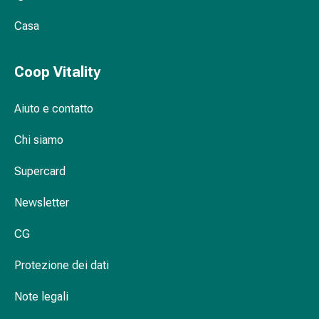
Orecchie
Casa
e
occhi
Disturbi
Coop Vitality
dell'orecchio
Cura
Aiuto e contatto
delle
orecchie
Chi siamo
Gocce
oculari
Supercard
Infiammazione
degli
Newsletter
occhi
CG
Bende
per
Protezione dei dati
gli
occhi
Note legali
Igiene