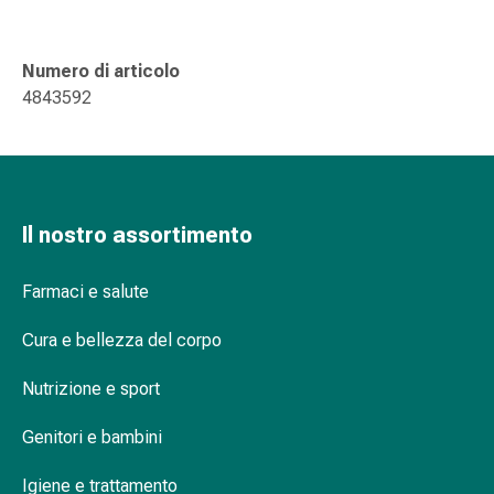
delle
ferite
Spray
Numero di articolo
per
4843592
ferite
Strisce
e
adesivi
per
Il nostro assortimento
la
chiusura
Farmaci e salute
delle
ferite
Cura e bellezza del corpo
Unguento
per
Nutrizione e sport
il
tiraggio
Genitori e bambini
Tamponi
Igiene e trattamento
medicali