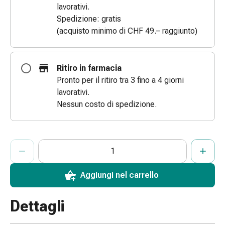
lavorativi.
Bende
Spedizione: gratis
elastiche
(acquisto minimo di CHF 49.– raggiunto)
Compresse
Medicazioni
per
Ritiro in farmacia
le
Pronto per il ritiro tra 3 fino a 4 giorni
dita
lavorativi.
Bende
Nessun costo di spedizione.
di
fissaggio
Garza
ProductDetailPage.Aria.AddToCartQuantityControlInst
Bendaggi
Indicare il numero di unità di questo articolo da aggiungere al c
Ha raggiunto la quantità massima ordinabile per questo articol
Al momento non abbiamo altre unità di questo articolo in mag
compressivi
Medicazioni
Aggiungi nel carrello
Bende,
nastri
Dettagli
e
accessori