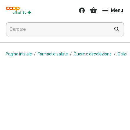
Farmaci
Menu
e
salute
Influenza
e
raffreddore
Pastiglie
Pagina iniziale
/
Farmaci e salute
/
Cuore e circolazione
/
Calze 
per
la
gola
Farmaci
per
l'influenza
e
il
raffreddore
Mal
di