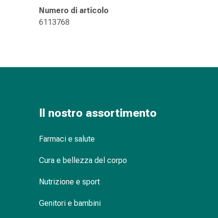
delle
Numero di articolo
ferite
6113768
Spray
per
ferite
Strisce
e
adesivi
per
la
Il nostro assortimento
chiusura
delle
Farmaci e salute
ferite
Unguento
Cura e bellezza del corpo
per
il
Nutrizione e sport
tiraggio
Genitori e bambini
Tamponi
medicali