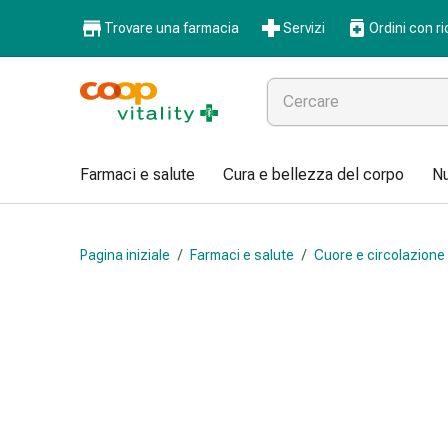
Farmaci
Trovare una farmacia
Servizi
Ordini con ri
e
salute
Influenza
e
raffreddore
Pastiglie
Farmaci e salute
Cura e bellezza del corpo
Nu
per
la
gola
Pagina iniziale
/
Farmaci e salute
/
Cuore e circolazione
Farmaci
per
l'influenza
e
il
raffreddore
Mal
di