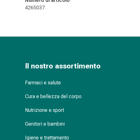
Numero di articolo
delle
4265037
ferite
Spray
per
ferite
Strisce
e
adesivi
per
Il nostro assortimento
la
chiusura
Farmaci e salute
delle
ferite
Cura e bellezza del corpo
Unguento
per
Nutrizione e sport
il
tiraggio
Genitori e bambini
Tamponi
Igiene e trattamento
medicali