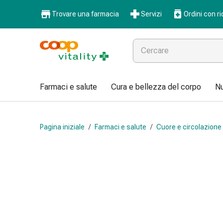
Farmaci
Trovare una farmacia
Servizi
Ordini con ri
e
salute
Influenza
e
raffreddore
Pastiglie
Farmaci e salute
Cura e bellezza del corpo
Nu
per
la
gola
Pagina iniziale
/
Farmaci e salute
/
Cuore e circolazione
Farmaci
per
l'influenza
e
il
raffreddore
Mal
di