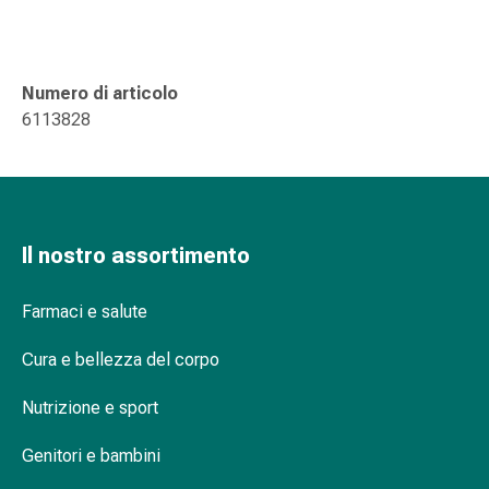
delle
ferite
Spray
per
Numero di articolo
ferite
6113828
Strisce
e
adesivi
per
la
Il nostro assortimento
chiusura
delle
Farmaci e salute
ferite
Unguento
Cura e bellezza del corpo
per
il
Nutrizione e sport
tiraggio
Genitori e bambini
Tamponi
medicali