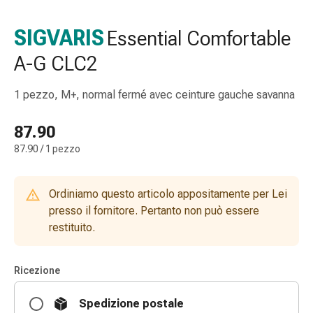
gola
Tosse
SIGVARIS
Essential Comfortable
e
A-G CLC2
bronchite
Inalatori
e
1 pezzo, M+, normal fermé avec ceinture gauche savanna
accessori
Detergente
87.90
per
87.90 / 1 pezzo
il
naso
Tessuti
Ordiniamo questo articolo appositamente per Lei
Raffreddore
presso il fornitore. Pertanto non può essere
Cura
restituito.
delle
ferite
Ricezione
e
delle
Spedizione postale
ustioni