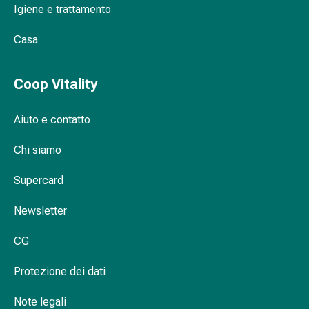
Igiene e trattamento
Orecchie
e
Casa
occhi
Disturbi
dell'orecchio
Coop Vitality
Cura
delle
Aiuto e contatto
orecchie
Gocce
Chi siamo
oculari
Infiammazione
Supercard
degli
Newsletter
occhi
Bende
CG
per
gli
Protezione dei dati
occhi
Igiene
Note legali