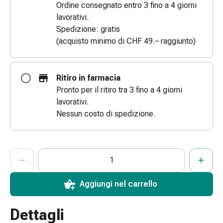
Ordine consegnato entro 3 fino a 4 giorni
Bende
lavorativi.
elastiche
Spedizione: gratis
Compresse
(acquisto minimo di CHF 49.– raggiunto)
Medicazioni
per
le
Ritiro in farmacia
dita
Pronto per il ritiro tra 3 fino a 4 giorni
Bende
lavorativi.
di
Nessun costo di spedizione.
fissaggio
Garza
Bendaggi
ProductDetailPage.Aria.AddToCartQuantityControlInst
Indicare il numero di unità di questo articolo da aggiungere al c
Ha raggiunto la quantità massima ordinabile per questo articol
Al momento non abbiamo altre unità di questo articolo in mag
compressivi
Medicazioni
Bende,
Aggiungi nel carrello
nastri
e
Dettagli
accessori