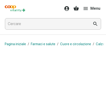
Farmaci
Menu
e
salute
Influenza
e
raffreddore
Pastiglie
Pagina iniziale
/
Farmaci e salute
/
Cuore e circolazione
/
Calze 
per
la
gola
Farmaci
per
l'influenza
e
il
raffreddore
Mal
di