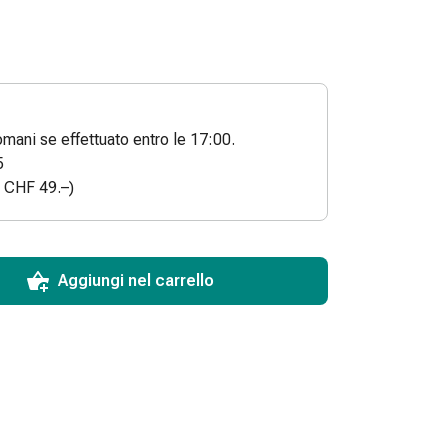
ani se effettuato entro le 17:00.
5
a CHF 49.–)
ToCartQuantityControlInstruction
 articolo da aggiungere al carrello.
dinabile per questo articolo.
 di questo articolo in magazzino.
Aggiungi nel carrello