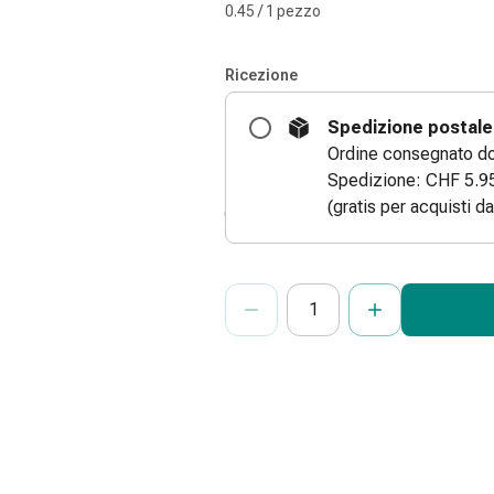
0.45 / 1 pezzo
Ricezione
Spedizione postale
Ordine consegnato dom
Spedizione: CHF 5.9
(gratis per acquisti d
ProductDetailPage.Aria.Add
Indicare il numero di unità di questo
Ha raggiunto la quantità massima or
Al momento non abbiamo altre unità