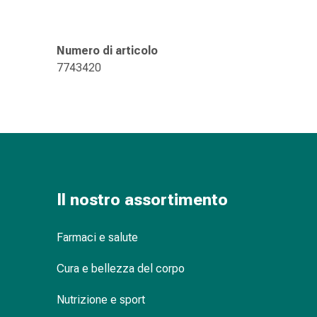
Medicazioni
e
reti
Numero di articolo
tubolari
7743420
Materiali
di
medicazione
Ustioni
e
scottature
Kit
per
Il nostro assortimento
il
cambio
Farmaci e salute
della
medicazione
Cura e bellezza del corpo
Medicazioni
adesive
Nutrizione e sport
Trattamento