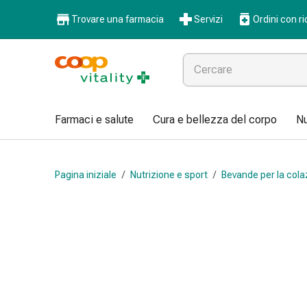
Farmaci
Trovare una farmacia
Servizi
Ordini con ri
e
salute
Influenza
e
raffreddore
Pastiglie
Farmaci e salute
Cura e bellezza del corpo
Nu
per
la
gola
Pagina iniziale
/
Nutrizione e sport
/
Bevande per la cola
Farmaci
per
l'influenza
e
il
raffreddore
Mal
di