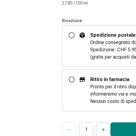
27.80 / 100 ml
Ricezione
Spedizione postale
Ordine consegnato dom
Spedizione: CHF 5.9
(gratis per acquisti d
Ritiro in farmacia
Pronto per il ritiro do
informeremo via e-mai
Nessun costo di sped
ProductDetailPage.Aria.Add
Indicare il numero di unità di questo
Ha raggiunto la quantità massima or
Al momento non abbiamo altre unità