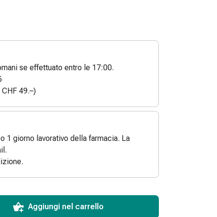
ani se effettuato entro le 17:00.
5
a CHF 49.–)
po 1 giorno lavorativo della farmacia. La
l.
izione.
ToCartQuantityControlInstruction
 articolo da aggiungere al carrello.
dinabile per questo articolo.
 di questo articolo in magazzino.
Aggiungi nel carrello