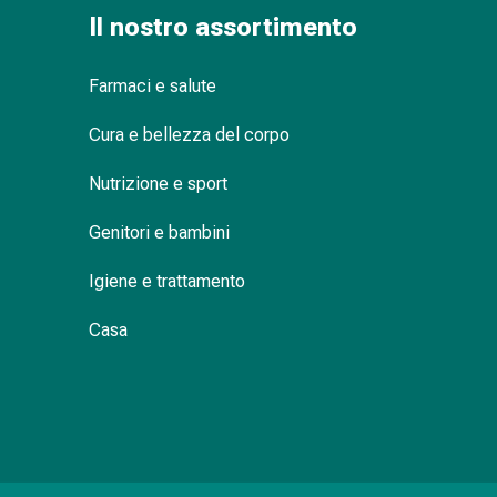
delle
Il nostro assortimento
ferite
Spray
Farmaci e salute
per
ferite
Cura e bellezza del corpo
Strisce
e
Nutrizione e sport
adesivi
per
Genitori e bambini
la
chiusura
Igiene e trattamento
delle
Casa
ferite
Unguento
per
il
tiraggio
Tamponi
medicali