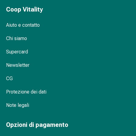
oculare
Cuore
Coop Vitality
e
circolazione
Aiuto e contatto
Terapia
cardiaca
Chi siamo
Calze
Supercard
a
compressione
Newsletter
Disturbi
circolatori
CG
Cessazione
del
Protezione dei dati
fumo
Disturbi
Note legali
venosi
Disturbi
Opzioni di pagamento
del
nervo