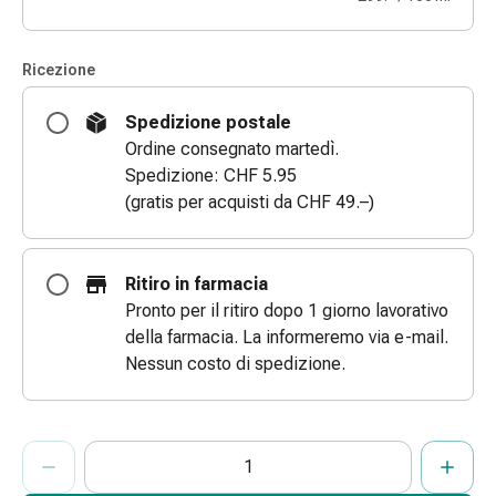
Bende
elastiche
Ricezione
Compresse
Medicazioni
Spedizione postale
per
Ordine consegnato martedì.
le
Spedizione: CHF 5.95
dita
(gratis per acquisti da CHF 49.–)
Bende
di
fissaggio
Ritiro in farmacia
Garza
Pronto per il ritiro dopo 1 giorno lavorativo
Bendaggi
della farmacia. La informeremo via e-mail.
compressivi
Nessun costo di spedizione.
Medicazioni
Bende,
nastri
ProductDetailPage.Aria.AddToCartQuantityControlInst
e
Indicare il numero di unità di questo articolo da aggiungere al c
Ha raggiunto la quantità massima ordinabile per questo articol
Al momento non abbiamo altre unità di questo articolo in mag
accessori