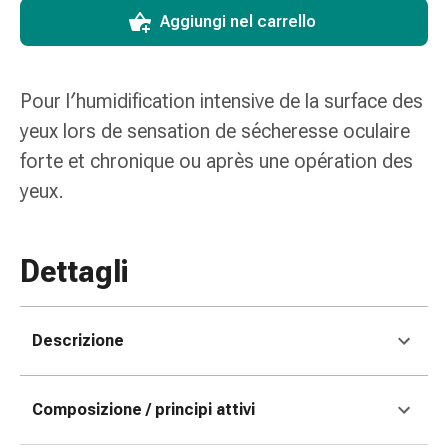
Medicazioni
Aggiungi nel carrello
e
reti
tubolari
Pour l′humidification intensive de la surface des
Materiali
di
yeux lors de sensation de sécheresse oculaire
medicazione
forte et chronique ou après une opération des
Ustioni
yeux.
e
scottature
Kit
Dettagli
per
il
cambio
della
Descrizione
medicazione
Medicazioni
Composizione / principi attivi
adesive
Trattamento