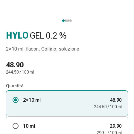
gola
Tosse
e
bronchite
Inalatori
HYLO
GEL 0.2 %
e
accessori
2 × 10 ml, flacon, Collirio, soluzione
Detergente
per
48.90
il
244.50 / 100 ml
naso
Tessuti
Quantità
Raffreddore
Cura
2 × 10 ml
48.90
delle
244.50 / 100 ml
ferite
e
delle
10 ml
29.90
ustioni
299.– / 100 ml