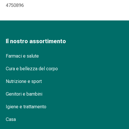
4750896
Orecchie
e
occhi
Disturbi
dell'orecchio
Cura
Il nostro assortimento
delle
orecchie
Farmaci e salute
Gocce
oculari
Cura e bellezza del corpo
Infiammazione
Nutrizione e sport
degli
occhi
Genitori e bambini
Bende
per
Igiene e trattamento
gli
occhi
Casa
Igiene