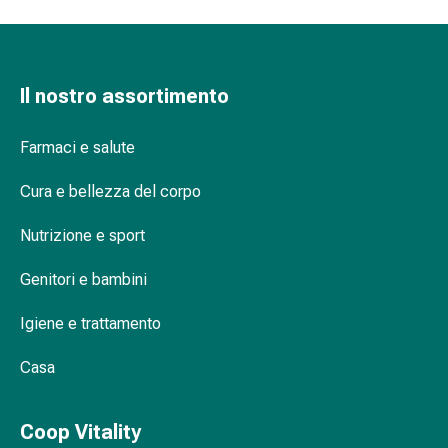
delle
ferite
Spray
per
Il nostro assortimento
ferite
Strisce
Farmaci e salute
e
adesivi
Cura e bellezza del corpo
per
la
Nutrizione e sport
chiusura
delle
Genitori e bambini
ferite
Unguento
Igiene e trattamento
per
Casa
il
tiraggio
Tamponi
Coop Vitality
medicali