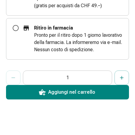
(gratis per acquisti da CHF 49.–)
Bende
elastiche
Compresse
Medicazioni
Ritiro in farmacia
per
Pronto per il ritiro dopo 1 giorno lavorativo
le
della farmacia. La informeremo via e-mail.
dita
Nessun costo di spedizione.
Bende
di
fissaggio
ProductDetailPage.Aria.AddToCartQuantityControlInst
Indicare il numero di unità di questo articolo da aggiungere al c
Ha raggiunto la quantità massima ordinabile per questo articol
Al momento non abbiamo altre unità di questo articolo in mag
Garza
Bendaggi
Aggiungi nel carrello
compressivi
Medicazioni
Bende,
nastri
e
accessori