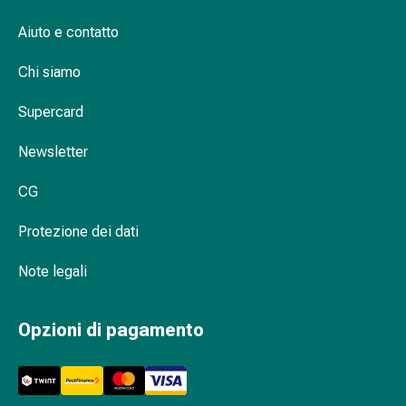
Orecchie
Aiuto e contatto
e
occhi
Chi siamo
Disturbi
dell'orecchio
Supercard
Cura
delle
Newsletter
orecchie
Gocce
CG
oculari
Protezione dei dati
Infiammazione
degli
Note legali
occhi
Bende
per
Opzioni di pagamento
gli
occhi
Igiene