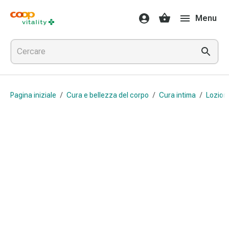
Farmaci
Menu
e
salute
Influenza
e
raffreddore
Pastiglie
Pagina iniziale
/
Cura e bellezza del corpo
/
Cura intima
/
Lozioni
per
la
gola
Farmaci
per
l'influenza
e
il
raffreddore
Mal
di