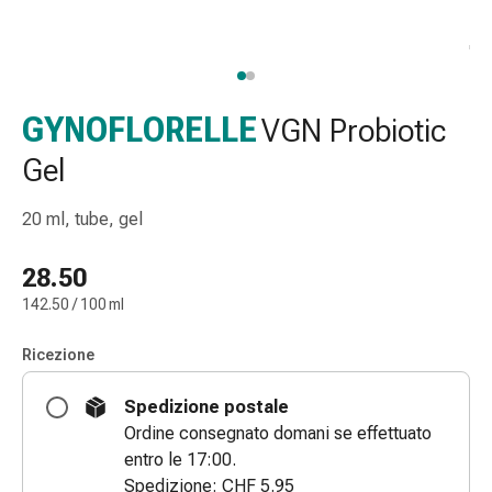
gola
Tosse
e
bronchite
Inalatori
GYNOFLORELLE
VGN Probiotic
e
Gel
accessori
Detergente
20 ml, tube, gel
per
il
28.50
naso
Tessuti
142.50 / 100 ml
Raffreddore
Cura
Ricezione
delle
ferite
Spedizione postale
e
Ordine consegnato domani se effettuato
delle
entro le 17:00.
ustioni
Spedizione: CHF 5.95