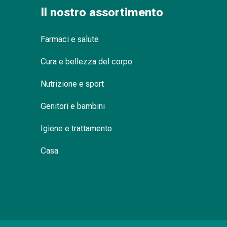
delle
Il nostro assortimento
ferite
Spray
Farmaci e salute
per
ferite
Cura e bellezza del corpo
Strisce
e
Nutrizione e sport
adesivi
per
Genitori e bambini
la
chiusura
Igiene e trattamento
delle
Casa
ferite
Unguento
per
il
tiraggio
Tamponi
medicali