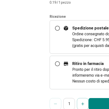
0.19 / 1 pezzo
Ricezione
Spedizione postale
Ordine consegnato dom
Spedizione: CHF 5.9
(gratis per acquisti d
Ritiro in farmacia
Pronto per il ritiro do
informeremo via e-mai
Nessun costo di sped
ProductDetailPage.Aria.Add
Indicare il numero di unità di questo
Ha raggiunto la quantità massima or
Al momento non abbiamo altre unità