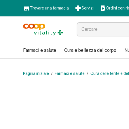
Farmaci
Trovare una farmacia
Servizi
Ordini con ri
e
salute
Influenza
e
raffreddore
Pastiglie
Farmaci e salute
Cura e bellezza del corpo
Nu
per
la
gola
Pagina iniziale
/
Farmaci e salute
/
Cura delle ferite e del
Farmaci
per
l'influenza
e
il
raffreddore
Mal
di