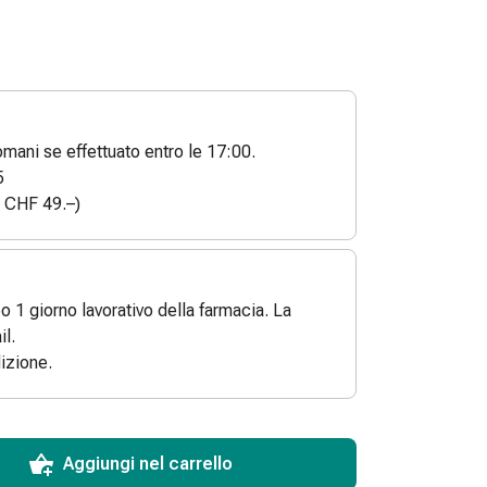
ani se effettuato entro le 17:00.
5
a CHF 49.–)
po 1 giorno lavorativo della farmacia. La
l.
izione.
ToCartQuantityControlInstruction
 articolo da aggiungere al carrello.
dinabile per questo articolo.
 di questo articolo in magazzino.
Aggiungi nel carrello