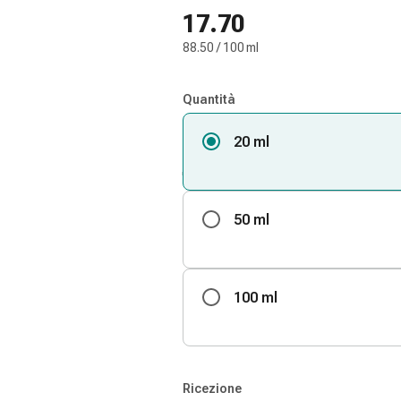
17.70
88.50 / 100 ml
Quantità
20 ml
50 ml
100 ml
Ricezione