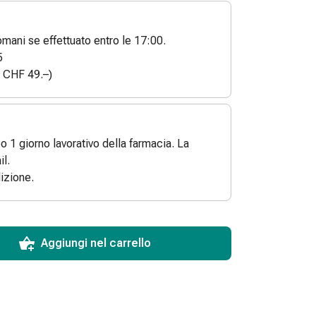
ani se effettuato entro le 17:00.
5
a CHF 49.–)
po 1 giorno lavorativo della farmacia. La
l.
izione.
ToCartQuantityControlInstruction
 articolo da aggiungere al carrello.
dinabile per questo articolo.
 di questo articolo in magazzino.
Aggiungi nel carrello