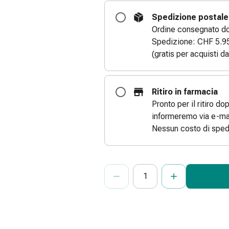
Spedizione postale
Ordine consegnato dom
Spedizione: CHF 5.9
(gratis per acquisti d
Ritiro in farmacia
Pronto per il ritiro do
informeremo via e-mai
Nessun costo di sped
ProductDetailPage.Aria.Add
Indicare il numero di unità di questo
Ha raggiunto la quantità massima or
Al momento non abbiamo altre unità