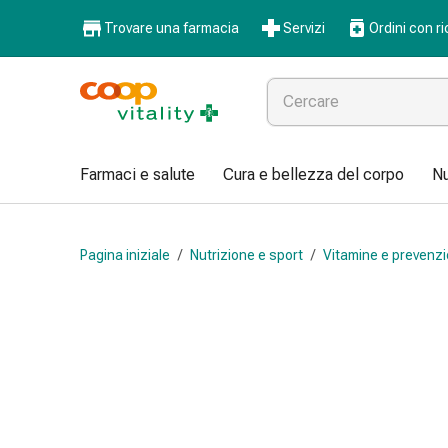
Farmaci
Trovare una farmacia
Servizi
Ordini con ri
e
salute
Influenza
e
raffreddore
Pastiglie
Farmaci e salute
Cura e bellezza del corpo
Nu
per
la
gola
Pagina iniziale
/
Nutrizione e sport
/
Vitamine e prevenz
Farmaci
per
l'influenza
e
il
raffreddore
Mal
di