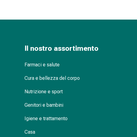
Orecchie
e
occhi
Disturbi
dell'orecchio
Cura
Il nostro assortimento
delle
orecchie
Gocce
Farmaci e salute
oculari
Cura e bellezza del corpo
Infiammazione
degli
Nutrizione e sport
occhi
Bende
Genitori e bambini
per
gli
Igiene e trattamento
occhi
Igiene
Casa