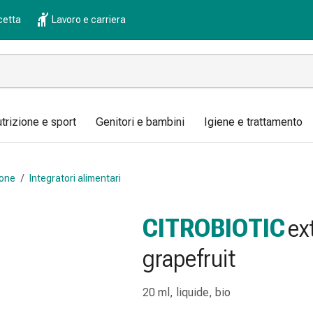
cetta
Lavoro e carriera
trizione e sport
Genitori e bambini
Igiene e trattamento
ione
/
Integratori alimentari
CITROBIOTIC
ex
grapefruit
20 ml, liquide, bio