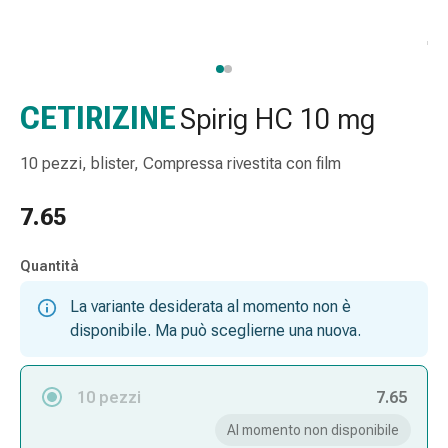
gola
Tosse
e
bronchite
Inalatori
CETIRIZINE
Spirig HC 10 mg
e
accessori
10 pezzi, blister, Compressa rivestita con film
Detergente
per
7.65
il
naso
Quantità
Tessuti
Raffreddore
La variante desiderata al momento non è
Cura
disponibile. Ma può sceglierne una nuova.
delle
ferite
e
10 pezzi
7.65
delle
Al momento non disponibile
ustioni