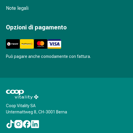
cardiaco
Note legali
Disturbi
della
memoria
Opzioni di pagamento
e
della
concentrazione
Allergie
Può pagare anche comodamente con fattura.
e
febbre
da
fieno
Antiallergico
La
pelle
Coop Vitality SA
Naso
Untermattweg 8, CH-3001 Berna
Gastrointestinale
Diarrea
Emorroidi