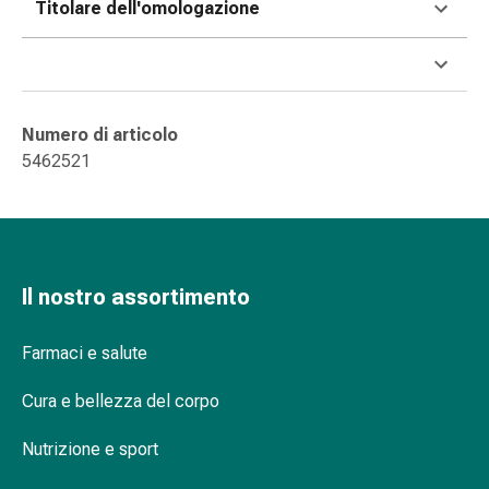
Titolare dell'omologazione
Orecchie
e
occhi
Disturbi
dell'orecchio
Numero di articolo
Cura
5462521
delle
orecchie
Gocce
oculari
Infiammazione
Il nostro assortimento
degli
occhi
Farmaci e salute
Bende
per
Cura e bellezza del corpo
gli
occhi
Nutrizione e sport
Igiene