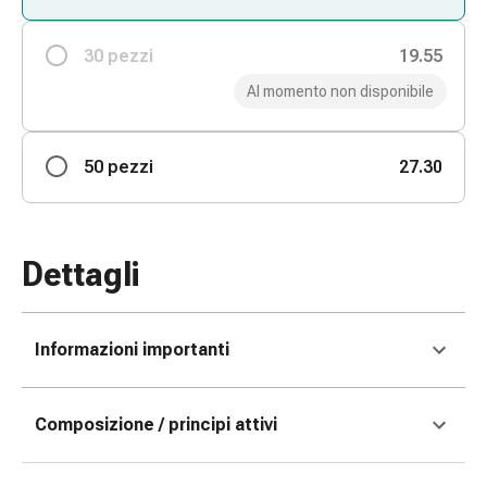
Bende
elastiche
30 pezzi
19.55
Compresse
Al momento non disponibile
Medicazioni
per
le
50 pezzi
27.30
dita
Bende
di
fissaggio
Dettagli
Garza
Bendaggi
compressivi
Informazioni importanti
Medicazioni
Bende,
nastri
Composizione / principi attivi
e
accessori