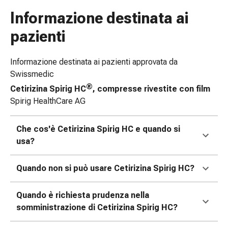
Medicazioni
e
Informazione destinata ai
reti
pazienti
tubolari
Materiali
Informazione destinata ai pazienti approvata da
di
Swissmedic
medicazione
Ustioni
®
Cetirizina Spirig HC
, compresse rivestite con film
e
Spirig HealthCare AG
scottature
Kit
Che cos'è Cetirizina Spirig HC e quando si
per
usa?
il
cambio
Quando non si può usare Cetirizina Spirig HC?
della
medicazione
Quando è richiesta prudenza nella
Medicazioni
somministrazione di Cetirizina Spirig HC?
adesive
Trattamento