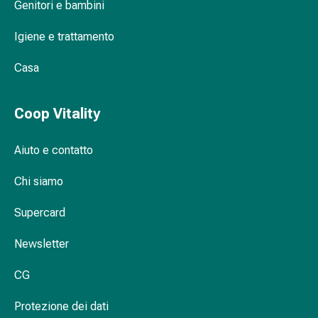
oculare
Genitori e bambini
Cuore
e
Igiene e trattamento
circolazione
Casa
Terapia
cardiaca
Calze
Coop Vitality
a
compressione
Aiuto e contatto
Disturbi
circolatori
Chi siamo
Cessazione
del
Supercard
fumo
Disturbi
Newsletter
venosi
Disturbi
CG
del
Protezione dei dati
nervo