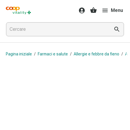
Farmaci
Menu
e
salute
Influenza
e
raffreddore
Pastiglie
Pagina iniziale
/
Farmaci e salute
/
Allergie e febbre da fieno
/
An
per
la
gola
Farmaci
per
l'influenza
e
il
raffreddore
Mal
di