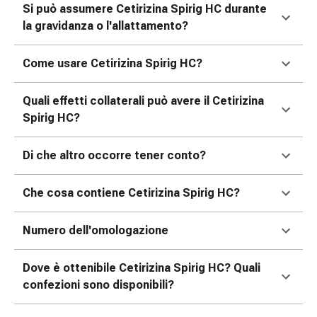
delle
Si può assumere Cetirizina Spirig HC durante
ferite
la gravidanza o l'allattamento?
Spray
per
Come usare Cetirizina Spirig HC?
ferite
Strisce
Quali effetti collaterali può avere il Cetirizina
e
Spirig HC?
adesivi
per
Di che altro occorre tener conto?
la
chiusura
Che cosa contiene Cetirizina Spirig HC?
delle
ferite
Unguento
Numero dell'omologazione
per
il
Dove è ottenibile Cetirizina Spirig HC? Quali
tiraggio
confezioni sono disponibili?
Tamponi
medicali